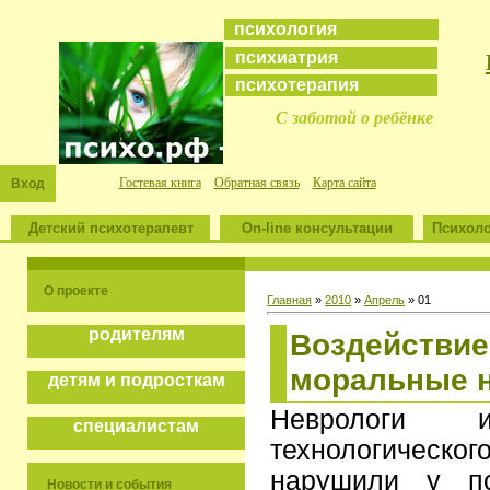
психология
психиатрия
психотерапия
С заботой о ребёнке
Гостевая книга
Обратная связь
Карта сайта
Вход
Детский психотерапевт
On-line консультации
Психоло
О проекте
Главная
»
2010
»
Апрель
»
01
родителям
Воздействие
моральные 
детям и подросткам
Неврологи и
специалистам
технологическ
нарушили у по
Новости и события