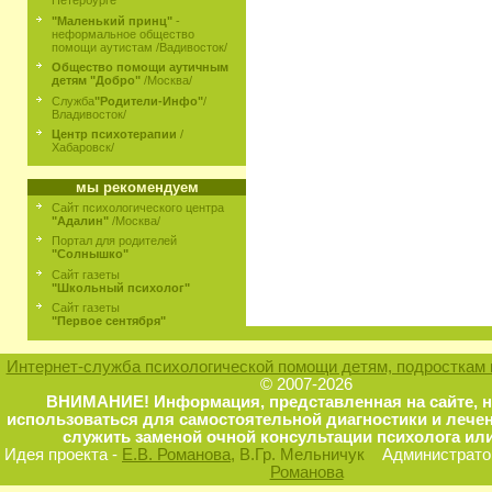
Петербурге
"Маленький принц"
-
неформальное общество
помощи аутистам /Вадивосток/
Общество помощи аутичным
детям "Добро"
/Москва/
Служба
"Родители-Инфо"
/
Владивосток/
Центр психотерапии
/
Хабаровск/
мы рекомендуем
Сайт психологического центра
"Адалин"
/Москва/
Портал для родителей
"Солнышко"
Сайт газеты
"Школьный психолог"
Сайт газеты
"Первое сентября"
Интернет-служба психологической помощи детям, подросткам 
© 2007-2026
ВНИМАНИЕ! Информация, представленная на сайте, 
использоваться для самостоятельной диагностики и лечен
служить заменой очной консультации психолога или
Идея проекта -
Е.В. Романова
, В.Гр. Мельничук
Администратор
Романова