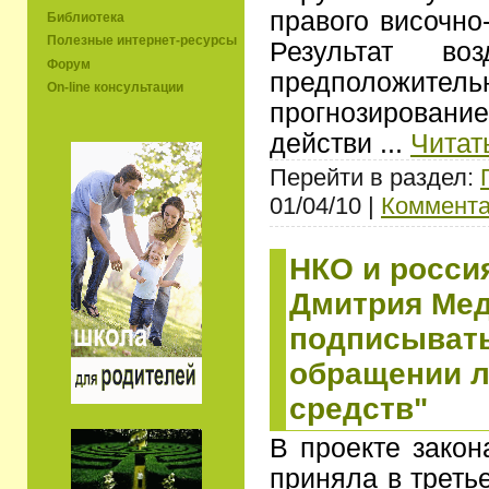
правого височно
Библиотека
Полезные интернет-ресурсы
Результат во
Форум
предположит
On-line консультации
прогнозирова
действи
...
Читат
Перейти в раздел:
01/04/10 |
Коммента
НКО и росси
Дмитрия Мед
подписывать
обращении 
средств"
В проекте закон
приняла в треть