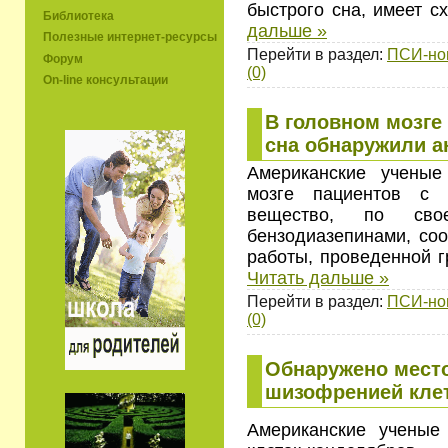
быстрого сна, имеет 
Библиотека
дальше »
Полезные интернет-ресурсы
Перейти в раздел:
ПСИ-но
Форум
(0)
On-line консультации
В головном мозге
сна обнаружили а
Американские ученые
мозге пациентов с 
вещество, по св
бензодиазепинами, соо
работы, проведенной 
Читать дальше »
Перейти в раздел:
ПСИ-но
(0)
Обнаружено место
шизофренией кле
Американские ученые