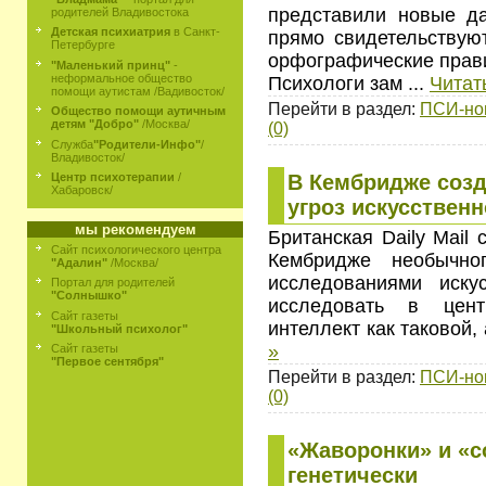
представили новые да
родителей Владивостока
Детская психиатрия
в Санкт-
прямо свидетельствую
Петербурге
орфографические прав
"Маленький принц"
-
неформальное общество
Психологи зам
...
Читат
помощи аутистам /Вадивосток/
Перейти в раздел:
ПСИ-но
Общество помощи аутичным
детям "Добро"
/Москва/
(0)
Служба
"Родители-Инфо"
/
Владивосток/
В Кембридже созд
Центр психотерапии
/
Хабаровск/
угроз искусственн
мы рекомендуем
Британская Daily Mail
Сайт психологического центра
Кембридже необычно
"Адалин"
/Москва/
исследованиями искус
Портал для родителей
"Солнышко"
исследовать в цент
Сайт газеты
интеллект как таковой, 
"Школьный психолог"
»
Сайт газеты
"Первое сентября"
Перейти в раздел:
ПСИ-но
(0)
«Жаворонки» и «
генетически