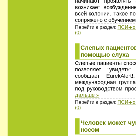
начинают проявлять а
возникает возбуждение
всей колонии. Такое п
сопряжено с обучением
Перейти в раздел:
ПСИ-но
(0)
Слепых пациентов
помощью слуха
Слепые пациенты спосо
позволяет "увидеть
сообщает EurekAler
международная группа
под руководством про
дальше »
Перейти в раздел:
ПСИ-но
(0)
Человек может чу
носом