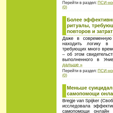
Перейти в раздел:
ПСИ-но
(0)
Более эффективн
ритуалы, требую
повторов и затра
Даже в современную
находить логику в с
требующих много време
– об этом свидетельст
выполненного в Уни
дальше »
Перейти в раздел:
ПСИ-но
(0)
Меньше суицидал
самопомощи онла
Bregje van Spijker (Св
исследовала эффекти
самопомощи онлайн