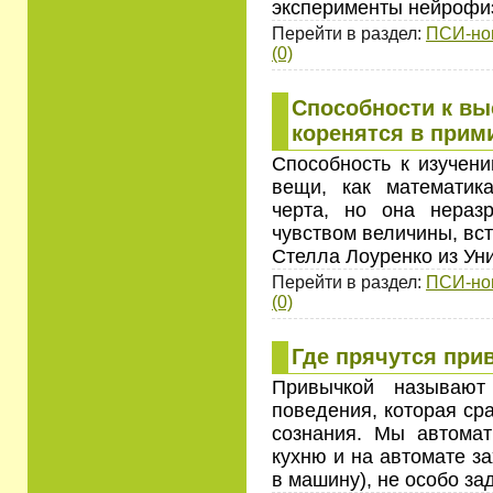
эксперименты нейрофи
Перейти в раздел:
ПСИ-но
(0)
Способности к вы
коренятся в прим
Способность к изучени
вещи, как математик
черта, но она нераз
чувством величины, вс
Стелла Лоуренко из Ун
Перейти в раздел:
ПСИ-но
(0)
Где прячутся при
Привычкой называют
поведения, которая ср
сознания. Мы автомат
кухню и на автомате з
в машину), не особо з