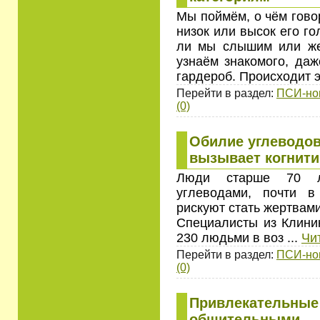
Мы поймём, о чём говор
низок или высок его го
ли мы слышим или же
узнаём знакомого, даж
гардероб. Происходит 
Перейти в раздел:
ПСИ-но
(0)
Обилие углеводов
вызывает когнит
Люди старше 70 ле
углеводами, почти 
рискуют стать жертвам
Специалисты из Клини
230 людьми в воз
...
Чи
Перейти в раздел:
ПСИ-но
(0)
Привлекательные
общительными