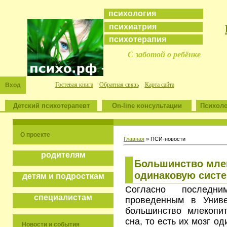
психология
психиатрия
психотерапия
С заботой о ребёнке
Гостевая книга
Обратная связь
Карта сайта
Вход
Детский психотерапевт
On-line консультации
Психоло
О проекте
Главная
»
ПСИ-новости
родителям
Большинство мле
одинаковую систе
детям и подросткам
Согласно последни
специалистам
проведенным в Униве
большинство млекопи
сна, то есть их мозг о
Новости и события