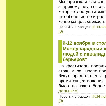
Мы привыкли считать,
звериному: мы не слы
которые доступны живо
что обоняние не играе
конце концов, свежест
Перейти в раздел:
ПСИ-но
(0)
9-12 ноября в сто
Международный к
людей с инвалидн
барьеров"
На фестиваль поступ
стран мира. После по
будут представлены 
время существования 
было показано боле
дальше »
Перейти в раздел:
ПСИ-но
(0)