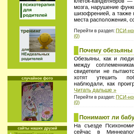
клеток-канделябров —
мозга, нарушение функ
шизофренией, а также 
места расположения, 
Перейти в раздел:
ПСИ-но
(0)
Почему обезьяны 
Обезьяны, как и люди
между соплеменника
свидетели не пытаютс
хотят утешить поб
случайное фото
наблюдали, как прои
Читать дальше »
Перейти в раздел:
ПСИ-но
(0)
Понимают ли баб
На съезде Психономи
сайты наших друзей
сейчас в Миннеапо
"Владмама"
- портал для