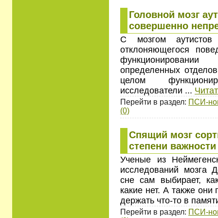
Головной мозг ау
совершенно непр
С мозгом аутистов
отклоняющегося пове
функционировани
определенных отделов 
целом функциони
исследователи
...
Читат
Перейти в раздел:
ПСИ-но
(0)
Спящий мозг сорт
степени важности
Ученые из Неймегенск
исследований мозга Д
сне сам выбирает, ка
какие нет. А также они
держать что-то в памят
Перейти в раздел:
ПСИ-но