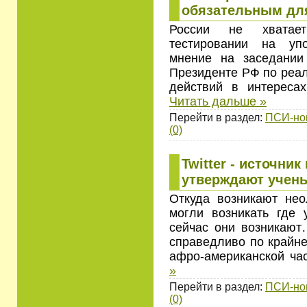
обязательным для
России не хватае
тестировании на упо
мнение на заседании
Президенте РФ по реал
действий в интереса
Читать дальше »
Перейти в раздел:
ПСИ-но
(0)
Twitter - источни
утверждают учен
Откуда возникают не
могли возникать где 
сейчас они возникают
справедливо по крайн
афро-американской ча
»
Перейти в раздел:
ПСИ-но
(0)