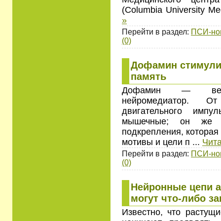
(Columbia University Me
»
Перейти в раздел:
ПСИ-но
(0)
Дофамин стимули
память
Дофамин — весьм
нейромедиатор. О
двигательного импу
мышечные; он же о
подкрепления, которая
мотивы и цели п
...
Чита
Перейти в раздел:
ПСИ-но
(0)
Нейронные цепи а
могут что-либо з
Известно, что растущи