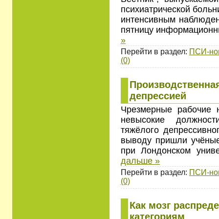
психиатрической больн
интенсивным наблюде
пятницу информационн
»
Перейти в раздел:
ПСИ-но
(0)
Производственная
депрессией
Чрезмерные рабочие 
невысокие должност
тяжёлого депрессивног
выводу пришли учёны
при Лондонском унив
дальше »
Перейти в раздел:
ПСИ-но
(0)
Как мозг распред
категориям