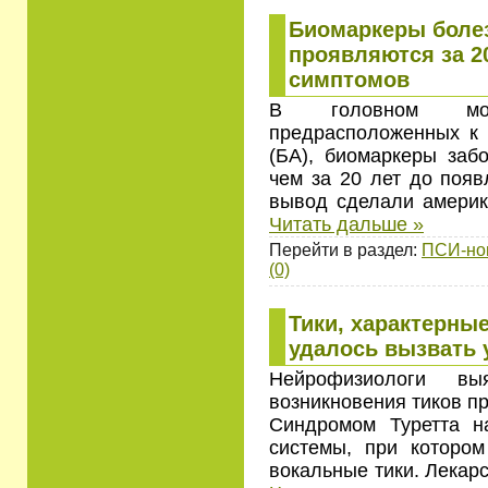
Биомаркеры боле
проявляются за 2
симптомов
В головном моз
предрасположенных к 
(БА), биомаркеры заб
чем за 20 лет до появ
вывод сделали амери
Читать дальше »
Перейти в раздел:
ПСИ-но
(0)
Тики, характерны
удалось вызвать 
Нейрофизиологи вы
возникновения тиков пр
Синдромом Туретта н
системы, при которо
вокальные тики. Лекар