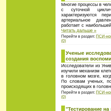
Многие процессы в чел
с суточной цикли
характеризуются пер
артериальное давле
работает с наибольше
Читать дальше »
Перейти в раздел:
ПСИ-но
(0)
Ученые исследова
создания воспом
Исследователи из Унив
изучили механизм клет
в головном мозге, ког
По словам ученых, по
происходящих в голов
Перейти в раздел:
ПСИ-но
(0)
"Тестирование на