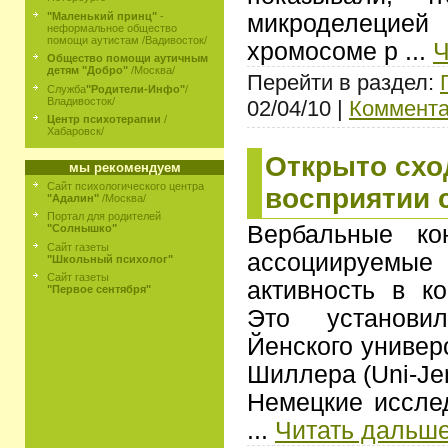
микроделеци
"Маленький принц"
-
неформальное общество
помощи аутистам /Вадивосток/
хромосоме р
...
Ч
Общество помощи аутичным
детям "Добро"
/Москва/
Перейти в раздел:
Служба
"Родители-Инфо"
/
Владивосток/
02/04/10 |
Коммента
Центр психотерапии
/
Хабаровск/
Открыто схо
мы рекомендуем
Сайт психологического центра
восприятии 
"Адалин"
/Москва/
Портал для родителей
Вербальные кон
"Солнышко"
Сайт газеты
ассоциируемые
"Школьный психолог"
Сайт газеты
активность в ко
"Первое сентября"
Это установи
Йенского универ
Шиллера (Uni-Je
Немецкие иссле
...
Читать дальше