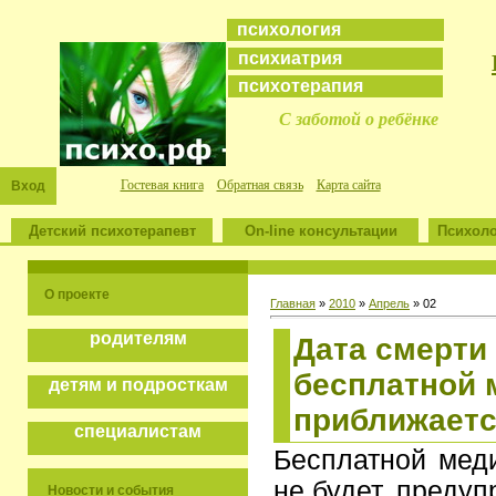
психология
психиатрия
психотерапия
С заботой о ребёнке
Гостевая книга
Обратная связь
Карта сайта
Вход
Детский психотерапевт
On-line консультации
Психоло
О проекте
Главная
»
2010
»
Апрель
»
02
родителям
Дата смерти
бесплатной
детям и подросткам
приближает
специалистам
Бесплатной мед
не будет, преду
Новости и события