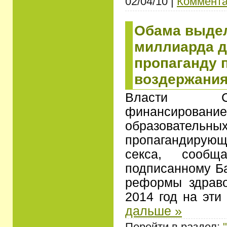
02/04/10 |
Коммента
Обама выдел
миллиарда д
пропаганду 
воздержани
Власти С
финансиро
образовате
пропагандирую
секса, сообщ
подписанному Б
реформы здраво
2014 год на эт
дальше »
Перейти в раздел: