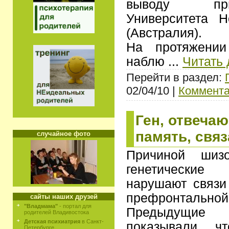
выводу при
Университета 
(Австралия).
На протяжении
наблю
...
Читать
Перейти в раздел:
02/04/10 |
Коммента
Ген, отвеча
память, свя
случайное фото
Причиной шиз
генетические
нарушают связи
префронтальной 
сайты наших друзей
"Владмама"
- портал для
Предыдущи
родителей Владивостока
Детская психиатрия
в Санкт-
показывали, 
Петербурге