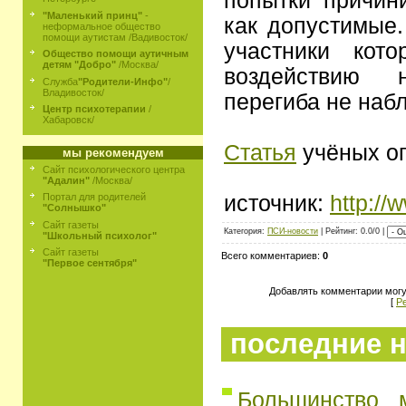
попытки причин
"Маленький принц"
-
как допустимые.
неформальное общество
помощи аутистам /Вадивосток/
участники кот
Общество помощи аутичным
детям "Добро"
/Москва/
воздействию 
Служба
"Родители-Инфо"
/
Владивосток/
перегиба не наб
Центр психотерапии
/
Хабаровск/
Статья
учёных о
мы рекомендуем
Сайт психологического центра
"Адалин"
/Москва/
источник:
http:/
Портал для родителей
"Солнышко"
Сайт газеты
Категория:
ПСИ-новости
| Рейтинг: 0.0/0 |
"Школьный психолог"
Сайт газеты
Всего комментариев:
0
"Первое сентября"
Добавлять комментарии могу
[
Р
последние н
Большинство 