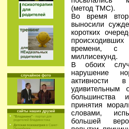
посылались м
(метод ТМС).
Во время втор
выносили сужде
коротких очеред
происходивш
времени, с 
миллисекунд.
В обоих случ
нарушение но
случайное фото
активности
удивительным 
большинства и
принятия мора
сайты наших друзей
словами, исп
"Владмама"
- портал для
большей веро
родителей Владивостока
Детская психиатрия
в Санкт-
Петербурге