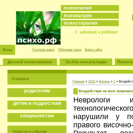
психология
психиатрия
психотерапия
С заботой о ребёнке
Гостевая книга
Обратная связь
Карта сайта
Вход
Детский психотерапевт
On-line консультации
Психоло
О проекте
Главная
»
2010
»
Апрель
»
1
» Воздейст
родителям
Воздействие на мозг измени
Неврологи и
детям и подросткам
технологическ
нарушили у по
специалистам
правого височно
Новости и события