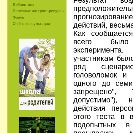
Результат во
Библиотека
предположит
Полезные интернет-ресурсы
прогнозирова
Форум
действий, весьм
On-line консультации
Как сообщает
всего было
эксперимент
участникам был
ряд сценар
головоломок и
одного до семи
запрещено",
допустимо"), 
действия перс
этого теста в 
подопытных в