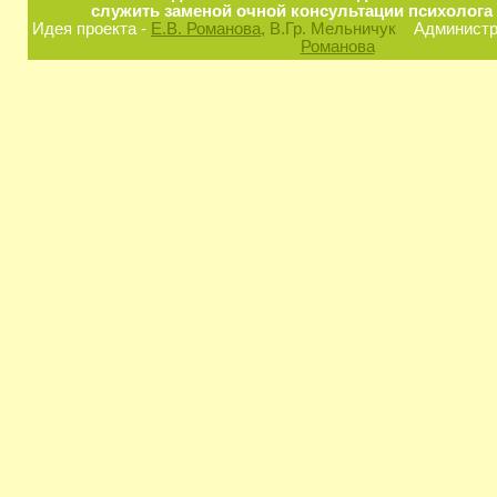
служить заменой очной консультации психолога 
Идея проекта -
Е.В. Романова
, В.Гр. Мельничук
Администра
Романова