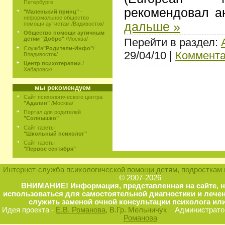
Петербурге
рекомендовал а
"Маленький принц"
-
неформальное общество
дальше »
помощи аутистам /Вадивосток/
Общество помощи аутичным
детям "Добро"
/Москва/
Перейти в раздел:
Служба
"Родители-Инфо"
/
29/04/10 |
Коммента
Владивосток/
Центр психотерапии
/
Хабаровск/
мы рекомендуем
Сайт психологического центра
"Адалин"
/Москва/
Портал для родителей
"Солнышко"
Сайт газеты
"Школьный психолог"
Сайт газеты
"Первое сентября"
Интернет-служба психологической помощи детям, подросткам 
© 2007-2026
ВНИМАНИЕ! Информация, представленная на сайте, 
использоваться для самостоятельной диагностики и лечен
служить заменой очной консультации психолога или
Идея проекта -
Е.В. Романова
, В.Гр. Мельничук
Администратор
Романова