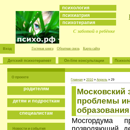
психология
психиатрия
психотерапия
С заботой о ребёнке
Гостевая книга
Обратная связь
Карта сайта
Вход
Детский психотерапевт
On-line консультации
Психоло
О проекте
Главная
»
2010
»
Апрель
»
29
родителям
Московский 
проблемы и
детям и подросткам
образования
специалистам
Мосгордума пр
позволяющий д
Новости и события