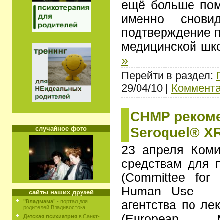
ещё больше помо
именно снови
подтверждение п
медицинской шк
»
Перейти в раздел:
29/04/10 |
Коммента
CHMP рекоме
Seroquel® X
случайное фото
23 апреля Коми
средствам для 
(Committee for 
Human Use — 
сайты наших друзей
агентства по ле
"Владмама"
- портал для
родителей Владивостока
(European M
Детская психиатрия
в Санкт-