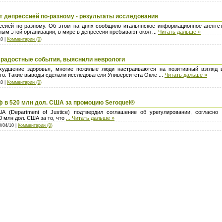
 депрессией по-разному - результаты исследования
сией по-разному. Об этом на днях сообщило итальянское информационное агент
ным этой организации, в мире в депрессии пребывают окол
...
Читать дальше »
10 |
Комментарии (0)
радостные события, выяснили неврологи
худшение здоровья, многие пожилые люди настраиваются на позитивный взгляд 
го. Такие выводы сделали исследователи Университета Окле
...
Читать дальше »
10 |
Комментарии (0)
ф в 520 млн дол. США за промоцию Seroquel®
 (Department of Justice) подтвердил соглашение об урегулировании, согласно
0 млн дол. США за то, что
...
Читать дальше »
0/04/10 |
Комментарии (0)