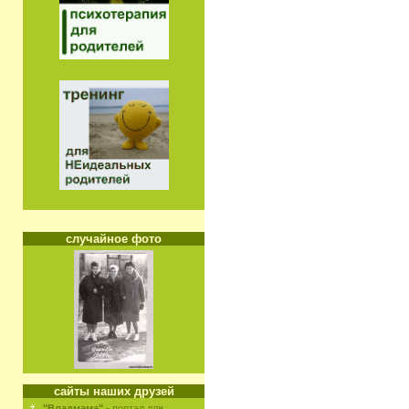
случайное фото
сайты наших друзей
"Владмама"
- портал для