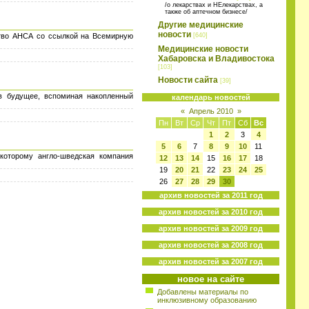
/о лекарствах и НЕлекарствах, а
также об аптечном бизнесе/
Другие медицинские
новости
ство АНСА со ссылкой на Всемирную
[640]
Медицинские новости
Хабаровска и Владивостока
[103]
Новости сайта
[39]
в будущее, вспоминая накопленный
календарь новостей
«
Апрель 2010
»
Пн
Вт
Ср
Чт
Пт
Сб
Вс
1
2
3
4
5
6
7
8
9
10
11
 которому англо-шведская компания
12
13
14
15
16
17
18
19
20
21
22
23
24
25
26
27
28
29
30
архив новостей за 2011 год
архив новостей за 2010 год
архив новостей за 2009 год
архив новостей за 2008 год
архив новостей за 2007 год
новое на сайте
Добавлены материалы по
инклюзивному образованию