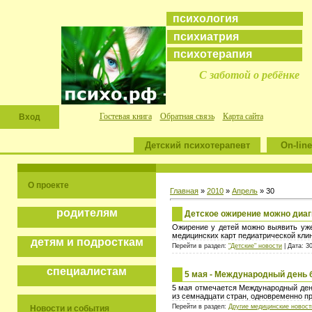
психология
психиатрия
психотерапия
С заботой о ребёнке
Гостевая книга
Обратная связь
Карта сайта
Вход
Детский психотерапевт
On-line
О проекте
Главная
»
2010
»
Апрель
»
30
родителям
Детское ожирение можно диаг
Ожирение у детей можно выявить уже
медицинских карт педиатрической клин
детям и подросткам
Перейти в раздел:
"Детские" новости
| Дата: 3
специалистам
5 мая - Международный день 
5 мая отмечается Международный день
из семнадцати стран, одновременно п
Перейти в раздел:
Другие медицинские новост
Новости и события