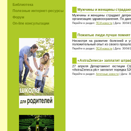
Библиотека
Мужчины и женщины страдают
Полезные интернет-ресурсы
Мужчины и женщины страдают депрес
Форум
организацию здравоохранения. По дан
On-line консультации
Перейти в раздел:
ПСИ-новости
| Дата: 30/04/
Пожилые люди лучше помнят 
Несмотря на развитие болезней и у
положительный опыт из своего прошло
Перейти в раздел:
ПСИ-новости
| Дата: 30/04/
«AstraZeneca» заплатит штра
27 апреля Департамент юстиции США
«AstraZeneca plc» заплатит порядка 52
Перейти в раздел:
Аптечные новости
| Дата: 3