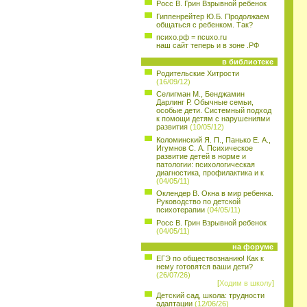
Росс В. Грин Взрывной ребенок
Гиппенрейтер Ю.Б. Продолжаем
общаться с ребенком. Так?
психо.рф = ncuxo.ru
наш сайт теперь и в зоне .РФ
в библиотеке
Родительские Хитрости
(16/09/12)
Селигман М., Бенджамин
Дарлинг Р. Обычные семьи,
особые дети. Системный подход
к помощи детям с нарушениями
развития
(10/05/12)
Коломинский Я. П., Панько Е. А.,
Игумнов С. А. Психическое
развитие детей в норме и
патологии: психологическая
диагностика, профилактика и к
(04/05/11)
Оклендер В. Окна в мир ребенка.
Руководство по детской
психотерапии
(04/05/11)
Росс В. Грин Взрывной ребенок
(04/05/11)
на форуме
ЕГЭ по обществознанию! Как к
нему готовятся ваши дети?
(26/07/26)
[
Ходим в школу
]
Детский сад, школа: трудности
адаптации
(12/06/26)