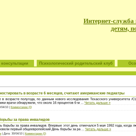
Интернет-служба
детям, п
 консультации
Психологический родительский клуб
Особ
ностировать в возрасте 6 месяцев, считают американские педиатры
 в возрасте полугода, по данным нового исследования Техасского университета /С
ики врачи обнаружили, что около 16 процентов 6-м
...
Читать дальше »
0/04/10 |
Комментарии (0)
борьбы за права инвалидов
 борьбы за права инвалидов. Впервые этот день отмечался 5 мая 1992 года, когда 
ровели первый общеевропейский День борьбы за ра
...
Читать дальше »
и
| Дата: 30/04/10 |
Комментарии (0)