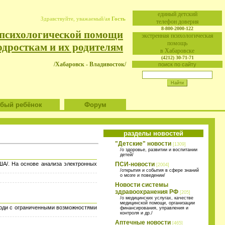
eдиный детский
Здравствуйте, уважаемый/ая
Гость
телефон доверия
8-800-2000-122
 психологической помощи
экстренная психологическая
помощь
одросткам и их родителям
в Хабаровске
(4212) 30-71-71
/Хабаровск - Владивосток/
поиск по сайту
ый ребёнок
Форум
разделы новостей
"Детские" новости
[1309]
/о здоровье, развитии и воспитании
детей/
ША/. На основе анализа электронных
ПСИ-новости
[2004]
/открытия и события в сфере знаний
о мозге и поведении/
Новости системы
здравоохранения РФ
[205]
/о медицинских услугах, качестве
медицинской помощи, организации
люди с ограниченными возможностями
финансирования, управления и
контроля и др./
Аптечные новости
[465]