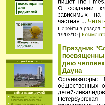
пишет The Times
О создании кл
зависимых на 
частная
...
Читат
Перейти в раздел:
19/03/10 |
Коммента
Праздник "Со
посвященны
дню человек
случайное фото
Дауна
Организаторы: 
общественных о
детей-инвалидо
сайты наших друзей
Петербургс
"Владмама"
- портал для
родителей Владивостока
Детская психиатрия
в Санкт-