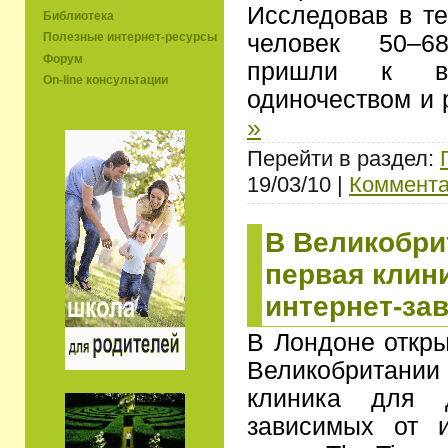
Исследовав в те
Библиотека
человек 50–6
Полезные интернет-ресурсы
Форум
пришли к в
On-line консультации
одиночеством и
»
Перейти в раздел:
19/03/10 |
Коммента
В Великобри
первая клин
интернет-за
В Лондоне откры
Великобритани
клиника для д
зависимых от и