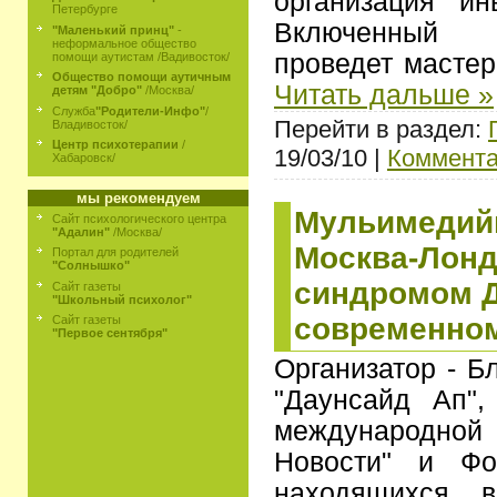
организация ин
Петербурге
Включенный 
"Маленький принц"
-
неформальное общество
проведет мастер
помощи аутистам /Вадивосток/
Общество помощи аутичным
Читать дальше »
детям "Добро"
/Москва/
Служба
"Родители-Инфо"
/
Перейти в раздел:
Владивосток/
Центр психотерапии
/
19/03/10 |
Коммента
Хабаровск/
мы рекомендуем
Мульимедий
Сайт психологического центра
"Адалин"
/Москва/
Москва-Лонд
Портал для родителей
"Солнышко"
синдромом Д
Сайт газеты
"Школьный психолог"
современно
Сайт газеты
"Первое сентября"
Организатор - Б
"Даунсайд Ап",
международно
Новости" и Фо
находящихся в