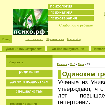
психология
психиатрия
психотерапия
С заботой о ребёнке
Гостевая книга
Обратная связь
Карта сайта
Вход
Детский психотерапевт
On-line консультации
Психоло
О проекте
Главная
»
2010
»
Март
»
19
родителям
Одиноким гр
Ученые из Унив
детям и подросткам
утверждают, что
специалистам
лет повыша
гипертонии.
Новости и события