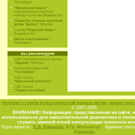
Петербурге
"Маленький принц"
-
неформальное общество
помощи аутистам /Вадивосток/
Общество помощи аутичным
детям "Добро"
/Москва/
Служба
"Родители-Инфо"
/
Владивосток/
Центр психотерапии
/
Хабаровск/
мы рекомендуем
Сайт психологического центра
"Адалин"
/Москва/
Портал для родителей
"Солнышко"
Сайт газеты
"Школьный психолог"
Сайт газеты
"Первое сентября"
Интернет-служба психологической помощи детям, подросткам 
© 2007-2026
ВНИМАНИЕ! Информация, представленная на сайте, 
использоваться для самостоятельной диагностики и лечен
служить заменой очной консультации психолога или
Идея проекта -
Е.В. Романова
, В.Гр. Мельничук
Администратор
Романова