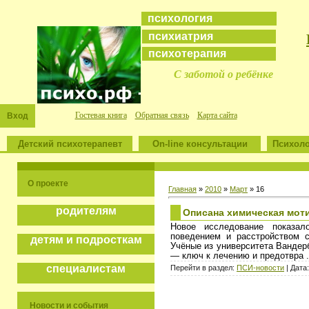
психология
психиатрия
психотерапия
С заботой о ребёнке
Гостевая книга
Обратная связь
Карта сайта
Вход
Детский психотерапевт
On-line консультации
Психоло
О проекте
Главная
»
2010
»
Март
»
16
родителям
Описана химическая мот
Новое исследование показал
поведением и расстройством с
детям и подросткам
Учёные из университета Вандер
— ключ к лечению и предотвра
специалистам
Перейти в раздел:
ПСИ-новости
| Дата:
Новости и события