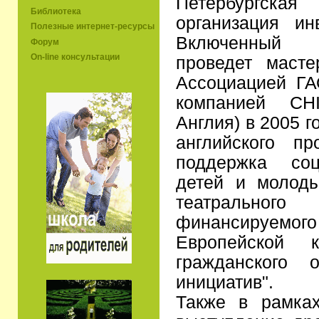
Петербургс
Библиотека
организация ин
Полезные интернет-ресурсы
Включенный 
Форум
On-line консультации
проведет масте
Ассоциацией Г
компанией CH
Англия) в 2005 г
английского п
поддержка соц
детей и молод
театрально
финансируе
Европейской к
гражданского 
инициатив".
Также в рамках