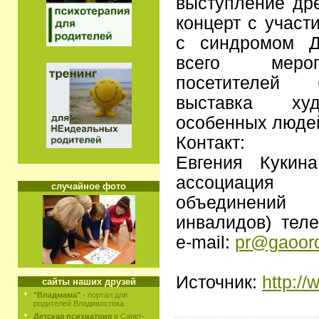
выступление др
концерт с участ
с синдромом Д
всего меро
посетителей 
выставка худ
особенных люде
Контакт:
Евгения Кукина
ассоциаци
случайное фото
объединений
инвалидов) теле
e-mail:
pr@gaoord
Источник:
http://
сайты наших друзей
"Владмама"
- портал для
родителей Владивостока
Детская психиатрия
в Санкт-