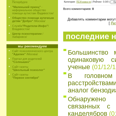
Категория:
ПСИ-новости
| Рейтинг: 0.0/0 |
Петербурге
"Маленький принц"
-
Всего комментариев:
0
неформальное общество
помощи аутистам /Вадивосток/
Общество помощи аутичным
Добавлять комментарии могут
детям "Добро"
/Москва/
[
Рег
Служба
"Родители-Инфо"
/
Владивосток/
последние н
Центр психотерапии
/
Хабаровск/
мы рекомендуем
Большинство 
Сайт психологического центра
"Адалин"
/Москва/
одинаковую с
Портал для родителей
"Солнышко"
ученые
(01/12/1
Сайт газеты
"Школьный психолог"
В головно
Сайт газеты
"Первое сентября"
расстройств
аналог бензоди
Обнаружено
связанных с 
канделябров
(0