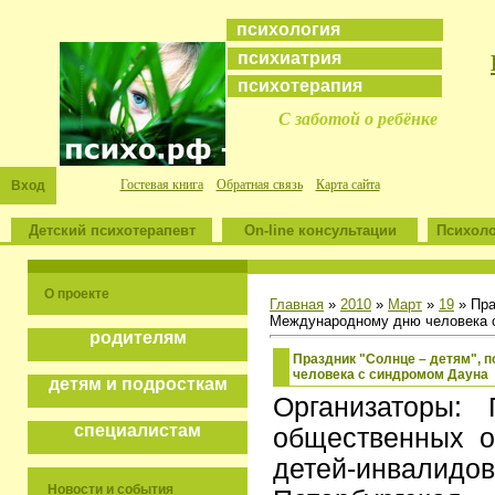
психология
психиатрия
психотерапия
С заботой о ребёнке
Гостевая книга
Обратная связь
Карта сайта
Вход
Детский психотерапевт
On-line консультации
Психоло
О проекте
Главная
»
2010
»
Март
»
19
» Пра
Международному дню человека 
родителям
Праздник "Солнце – детям",
человека с синдромом Дауна
детям и подросткам
Организаторы: 
специалистам
общественных о
детей-инвалидо
Новости и события