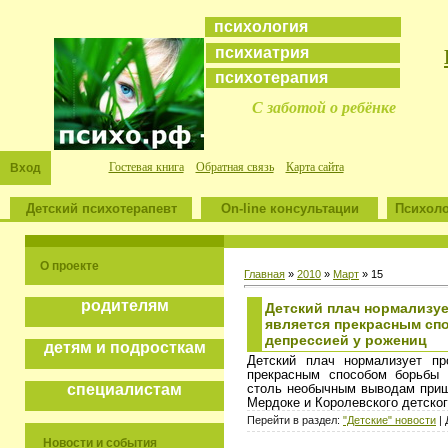
психология
психиатрия
психотерапия
С заботой о ребёнке
Гостевая книга
Обратная связь
Карта сайта
Вход
Детский психотерапевт
On-line консультации
Психоло
О проекте
Главная
»
2010
»
Март
»
15
родителям
Детский плач нормализу
является прекрасным сп
депрессией у рожениц
детям и подросткам
Детский плач нормализует п
прекрасным способом борьбы 
специалистам
столь необычным выводам приш
Мердоке и Королевского детско
Перейти в раздел:
"Детские" новости
| 
Новости и события