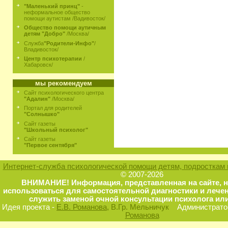
"Маленький принц"
-
неформальное общество
помощи аутистам /Вадивосток/
Общество помощи аутичным
детям "Добро"
/Москва/
Служба
"Родители-Инфо"
/
Владивосток/
Центр психотерапии
/
Хабаровск/
мы рекомендуем
Сайт психологического центра
"Адалин"
/Москва/
Портал для родителей
"Солнышко"
Сайт газеты
"Школьный психолог"
Сайт газеты
"Первое сентября"
Интернет-служба психологической помощи детям, подросткам 
© 2007-2026
ВНИМАНИЕ! Информация, представленная на сайте, 
использоваться для самостоятельной диагностики и лечен
служить заменой очной консультации психолога или
Идея проекта -
Е.В. Романова
, В.Гр. Мельничук
Администратор
Романова