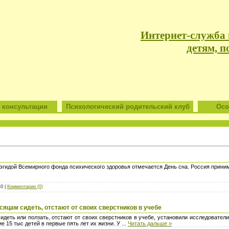
Интернет-служба
детям, п
 консультации
Психологический родительский клуб
Особ
 эгидой Всемирного фонда психического здоровья отмечается День сна. Россия принима
10 |
Комментарии (0)
яцам сидеть, отстают от своих сверстников в учебе
деть или ползать, отстают от своих сверстников в учебе, установили исследователи
е 15 тыс детей в первые пять лет их жизни. У
...
Читать дальше »