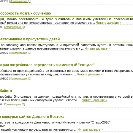
1/03/10 |
Комментарии (0)
особность мозга к обучению
дня, можно восстановить и даже значительно повысить умственные способности
ный режим сна не только освежает сознание, но и может сд
...
Читать дальше »
10 |
Комментарии (0)
 автомашине в присутствии детей
n on smoking and health/ выступила с инициативой запретить курить в автомашина
жение узаконить данное нововведение поступило в к
...
Читать дальше »
1/03/10 |
Комментарии (0)
трии потребовала переделать знаменитый "хот-дог"
ребовала от производителей этих известных во всем мире сосисок в тесте Американс
проглатывании могут привести к удушью у мален
...
Читать дальше »
1/03/10 |
Комментарии (0)
бийств
убийц. Это следует из данных полицейской статистики, в соответствии с которой в
 тысячи потенциальных самоубийц удалось спасти.
...
Читать дальше »
10 |
Комментарии (0)
а конкурсе сайтов Дальнего Востока
аствует в конкурсе на Дальневосточную Интернет-премию "Стерх-2010".
ние.
в нашей номинации по результатам интернет-гол
...
Читать дальше »