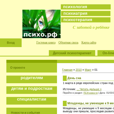
психология
психиатрия
психотерапия
С заботой о ребёнке
Гостевая книга
Обратная связь
Карта сайта
Вход
Детский психотерапевт
On-line
О проекте
Главная
»
2010
»
Март
»
01
родителям
День сна
1 марта в ряде европейских стран под
детям и подросткам
Источник:
...
Читать дальше »
Перейти в раздел:
ПСИ-новости
| Дата: 01/03/
специалистам
Младенцы, не умеющие к 9 мес
Младенцы, не умеющие к 9 месяцам си
выводу они пришли, проследив развити
Новости и события