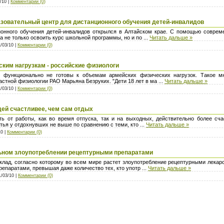
/10 |
Комментарии (0)
азовательный центр для дистанционного обучения детей-инвалидов
ионного обучения детей-инвалидов открылся в Алтайском крае. С помощью соврем
а не только освоить курс школьной программы, но и по
...
Читать дальше »
1/03/10 |
Комментарии (0)
йским нагрузкам - российские физиологи
 функционально не готовы к объемам армейских физических нагрузок. Такое мн
астной физиологии РАО Марьяна Безруких. "Дети 18 лет в ма
...
Читать дальше »
1/03/10 |
Комментарии (0)
ей счастливее, чем сам отдых
 от работы, как во время отпуска, так и на выходных, действительно более сча
стья у отдохнувших не выше по сравнению с теми, кто
...
Читать дальше »
10 |
Комментарии (0)
ьном злоупотреблении рецептурными препаратами
лад, согласно которому во всем мире растет злоупотребление рецептурными лека
репаратами, превышая даже количество тех, кто употр
...
Читать дальше »
1/03/10 |
Комментарии (0)