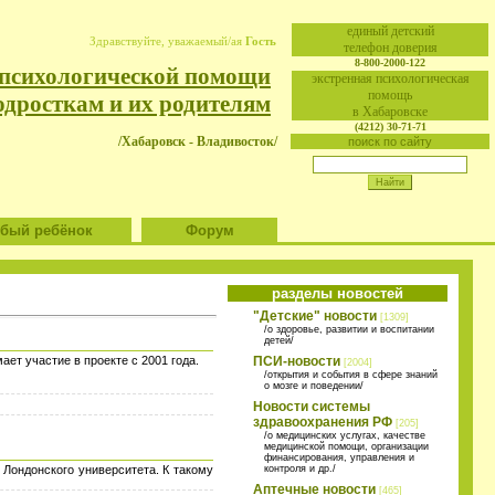
eдиный детский
Здравствуйте, уважаемый/ая
Гость
телефон доверия
8-800-2000-122
 психологической помощи
экстренная психологическая
помощь
одросткам и их родителям
в Хабаровске
(4212) 30-71-71
/Хабаровск - Владивосток/
поиск по сайту
ый ребёнок
Форум
разделы новостей
"Детские" новости
[1309]
/о здоровье, развитии и воспитании
детей/
ет участие в проекте с 2001 года.
ПСИ-новости
[2004]
/открытия и события в сфере знаний
о мозге и поведении/
Новости системы
здравоохранения РФ
[205]
/о медицинских услугах, качестве
медицинской помощи, организации
финансирования, управления и
 Лондонского университета. К такому
контроля и др./
Аптечные новости
[465]