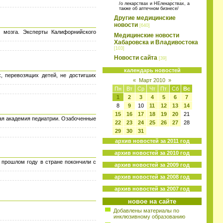
/о лекарствах и НЕлекарствах, а
также об аптечном бизнесе/
Другие медицинские
новости
[640]
 мозга. Эксперты Калифорнийского
Медицинские новости
Хабаровска и Владивостока
[103]
Новости сайта
[39]
календарь новостей
х, перевозящих детей, не достигших
«
Март 2010
»
Пн
Вт
Ср
Чт
Пт
Сб
Вс
1
2
3
4
5
6
7
8
9
10
11
12
13
14
15
16
17
18
19
20
21
кая академия педиатрии. Озабоченные
22
23
24
25
26
27
28
29
30
31
архив новостей за 2011 год
архив новостей за 2010 год
 прошлом году в стране покончили с
архив новостей за 2009 год
архив новостей за 2008 год
архив новостей за 2007 год
новое на сайте
Добавлены материалы по
инклюзивному образованию