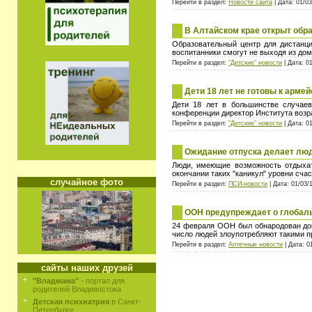
Перейти в раздел:
Новости сайта
| Дата: 01/03
В Алтайском крае открыт обр
Образовательный центр для дистанц
воспитанники смогут не выходя из дом
Перейти в раздел:
"Детские" новости
| Дата: 0
Дети 18 лет не готовы к арме
Дети 18 лет в большинстве случаев
конференции директор Института возр
Перейти в раздел:
"Детские" новости
| Дата: 0
Ожидание отпуска делает люд
Люди, имеющие возможность отдыхать
окончании таких "каникул" уровни сча
случайное фото
Перейти в раздел:
ПСИ-новости
| Дата: 01/03/
ООН предупреждает о глобал
24 февраля ООН был обнародован док
число людей злоупотребляют такими п
Перейти в раздел:
Аптечные новости
| Дата: 0
сайты наших друзей
"Владмама"
- портал для
родителей Владивостока
Детская психиатрия
в Санкт-
Петербурге