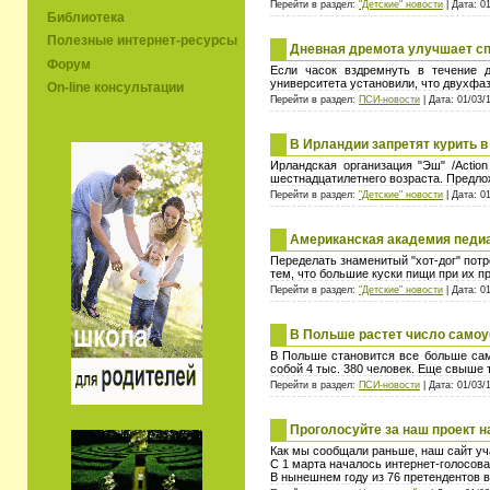
Перейти в раздел:
"Детские" новости
| Дата: 0
Библиотека
Полезные интернет-ресурсы
Дневная дремота улучшает сп
Форум
Если часок вздремнуть в течение 
университета установили, что двухфаз
On-line консультации
Перейти в раздел:
ПСИ-новости
| Дата: 01/03/
В Ирландии запретят курить в
Ирландская организация "Эш" /Actio
шестнадцатилетнего возраста. Предло
Перейти в раздел:
"Детские" новости
| Дата: 0
Американская академия педиа
Переделать знаменитый "хот-дог" пот
тем, что большие куски пищи при их 
Перейти в раздел:
"Детские" новости
| Дата: 0
В Польше растет число самоу
В Польше становится все больше само
собой 4 тыс. 380 человек. Еще свыше
Перейти в раздел:
ПСИ-новости
| Дата: 01/03/
Проголосуйте за наш проект н
Как мы сообщали раньше, наш сайт уч
С 1 марта началось интернет-голосова
В нынешнем году из 76 претендентов 