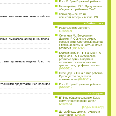
Росс В. Грин Взрывной ребенок
Гиппенрейтер Ю.Б. Продолжаем
общаться с ребенком. Так?
психо.рф = ncuxo.ru
енных компьютерных технологий его
наш сайт теперь и в зоне .РФ
в библиотеке
Родительские Хитрости
(16/09/12)
Селигман М., Бенджамин
Дарлинг Р. Обычные семьи,
ение высказала сегодня на пресс-
особые дети. Системный подход
к помощи детям с нарушениями
развития
(10/05/12)
Коломинский Я. П., Панько Е. А.,
Игумнов С. А. Психическое
развитие детей в норме и
стливы до начала отдыха. А вот по
патологии: психологическая
диагностика, профилактика и к
(04/05/11)
Оклендер В. Окна в мир ребенка.
Руководство по детской
психотерапии
(04/05/11)
рственными средствами. Все большее
Росс В. Грин Взрывной ребенок
(04/05/11)
на форуме
ЕГЭ по обществознанию! Как к
нему готовятся ваши дети?
(26/07/26)
[
Ходим в школу
]
Детский сад, школа: трудности
адаптации
(12/06/26)