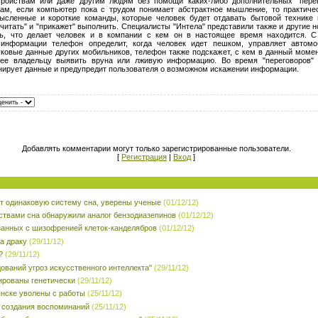
тройствам или даже другим людям без помощи каких-либо дополнительных "перев
вам, если компьютер пока с трудом понимает абстрактное мышление, то практиче
мысленные и короткие команды, которые человек будет отдавать бытовой техник
итать" и "прикажет" выполнить. Специалисты "Интела" представили также и другие 
ть, что делает человек и в компании с кем он в настоящее время находится. 
 информации телефон определит, когда человек идет пешком, управляет автомо
ковые данные других мобильников, телефон также подскажет, с кем в данный момен
 ее владельцу выявить вруна или лживую информацию. Во время "переговоров" 
нирует данные и предупредит пользователя о возможном искажении информации.
Добавлять комментарии могут только зарегистрированные пользователи.
[
Регистрация
|
Вход
]
 одинаковую систему сна, уверены ученые
(01/12/12)
ствами сна обнаружили аналог бензодиазепинов
(01/12/12)
занных с шизофренией клеток-канделябров
(01/12/12)
а драку
(29/11/12)
?
(29/11/12)
ований угроз искусственного интеллекта"
(29/11/12)
ированы генетически
(29/11/12)
янске уволены с работы
(25/11/12)
 создания воспоминаний
(25/11/12)