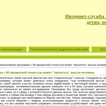
Интернет-служба
детям, п
 консультации
Психологический родительский клуб
Особ
омпьютерная программа с 90-процентной точностью может "прочитать" мысли челове
а с 90-процентной точностью может "прочитать" мысли человека
ючительно темой научной фантастики или "спиритических" сеансов. Специалисты аме
рограмму, которая может довольно точно определить "ход человеческой мысли"
т, какой именно участок головного мозга задействован в настоящий момент, и в
 корпорации, экспериментальные данные показали, что в 90 проц случаев компьют
о произносил во время исследования. Программа без труда распознает десятки
ько слова, но и сферу, к которой относятся данные мысли. Так, если вы представляе
 думаете о собаке или вообще о чем-нибудь меховом и пушистом. Кроме того, при мыс
вечает за реакцию при необходимости борьбы или бегства. Новую программу, подчер
как способ общения с людьми, испытывающими трудности с речью. Кроме того, 
ому, что мы сможем мысленно управлять техническими устройствами" или даже чит