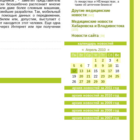
одчиков", - заметил представитель
/о лекарствах и НЕлекарствах, а
ски безошибочно распознает многие
также об аптечном бизнесе/
е или даже более сложным машинам,
Другие медицинские
новейшие разработки. Так, мобильный
новости
С помощью данных о передвижении,
[640]
билем или, допустим, выступает с
Медицинские новости
т находится этот человек. Еще одна
Хабаровска и Владивостока
через Интернет или при получении
[103]
Новости сайта
[39]
календарь новостей
«
Апрель 2010
»
Пн
Вт
Ср
Чт
Пт
Сб
Вс
1
2
3
4
5
6
7
8
9
10
11
12
13
14
15
16
17
18
19
20
21
22
23
24
25
26
27
28
29
30
архив новостей за 2011 год
архив новостей за 2010 год
архив новостей за 2009 год
архив новостей за 2008 год
архив новостей за 2007 год