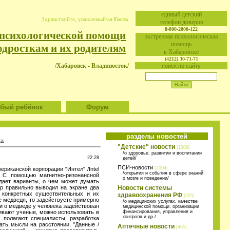
eдиный детский
Здравствуйте, уважаемый/ая
Гость
телефон доверия
8-800-2000-122
 психологической помощи
экстренная психологическая
помощь
одросткам и их родителям
в Хабаровске
(4212) 30-71-71
/Хабаровск - Владивосток/
поиск по сайту
ый ребёнок
Форум
разделы новостей
ка
"Детские" новости
[1309]
/о здоровье, развитии и воспитании
22:28
детей/
ПСИ-новости
[2004]
риканской корпорации "Интел" /Intel
/открытия и события в сфере знаний
. С помощью магнитно-резонансной
о мозге и поведении/
ыдает варианты, о чем может думать
ер правильно выводил на экране два
Новости системы
 конкретных существительных и их
здравоохранения РФ
[205]
те медведя, то задействуете примерно
/о медицинских услугах, качестве
ли о медведе у человека задействован
медицинской помощи, организации
кивают ученые, можно использовать в
финансирования, управления и
контроля и др./
полагают специалисты, разработка
ать мысли на расстоянии. "Данные /
Аптечные новости
[465]