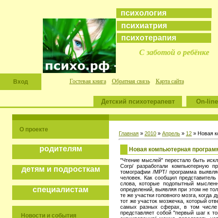
психология
психиатрия
психотерапия
С заботой о ребёнке
Гостевая книга
Обратная связь
Карта сайта
Вход
Детский психотерапевт
On-line
О проекте
Главная
»
2010
»
Апрель
»
12
» Новая к
родителям
Новая компьютерная программ
"Чтение мыслей" перестало быть искл
Corp/ разработали компьютерную п
детям и подросткам
томографии /МРТ/ программа выявляе
человек. Как сообщил представитель
слова, которые подопытный мысленн
специалистам
определений, выявляя при этом не тол
те же участки головного мозга, когда
тот же участок мозжечка, который от
самых разных сферах, в том числе 
представляет собой "первый шаг к т
Новости и события