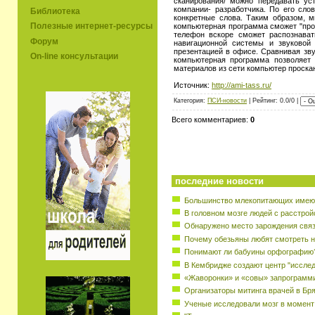
сканирования/ можно передавать ус
компании- разработчика. По его сло
Библиотека
конкретные слова. Таким образом, 
Полезные интернет-ресурсы
компьютерная программа сможет "проч
телефон вскоре сможет распознава
Форум
навигационной системы и звуковой
презентацией в офисе. Сравнивая зву
On-line консультации
компьютерная программа позволяет
материалов из сети компьютер проска
Источник:
http://ami-tass.ru/
Категория:
ПСИ-новости
| Рейтинг: 0.0/0 |
Всего комментариев:
0
последние новости
Большинство млекопитающих имеют
В головном мозге людей с расстрой
Обнаружено место зарождения свя
Почему обезьяны любят смотреть н
Понимают ли бабуины орфографию
В Кембридже создают центр "исслед
«Жаворонки» и «совы» запрограмм
Организаторы митинга врачей в Бр
Ученые исследовали мозг в момент