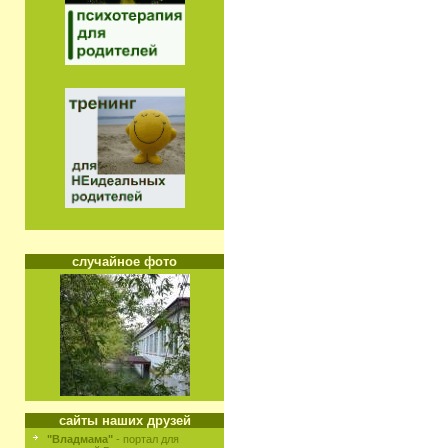
случайное фото
сайты наших друзей
"Владмама"
- портал для