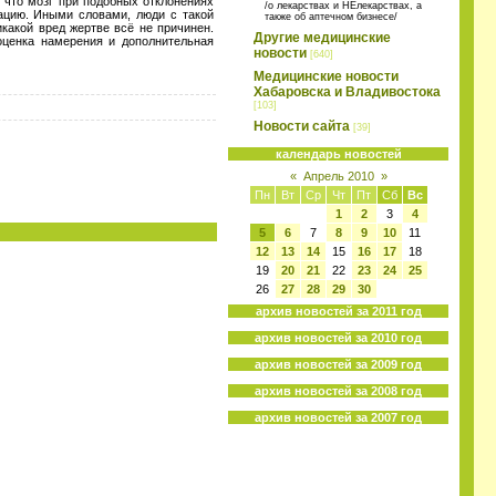
 что мозг при подобных отклонениях
/о лекарствах и НЕлекарствах, а
ацию. Иными словами, люди с такой
также об аптечном бизнесе/
какой вред жертве всё не причинен.
Другие медицинские
оценка намерения и дополнительная
новости
[640]
Медицинские новости
Хабаровска и Владивостока
[103]
Новости сайта
[39]
календарь новостей
«
Апрель 2010
»
Пн
Вт
Ср
Чт
Пт
Сб
Вс
1
2
3
4
5
6
7
8
9
10
11
12
13
14
15
16
17
18
19
20
21
22
23
24
25
26
27
28
29
30
архив новостей за 2011 год
архив новостей за 2010 год
архив новостей за 2009 год
архив новостей за 2008 год
архив новостей за 2007 год