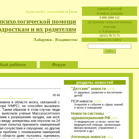
eдиный детский
Здравствуйте, уважаемый/ая
Гость
телефон доверия
8-800-2000-122
 психологической помощи
экстренная психологическая
помощь
одросткам и их родителям
в Хабаровске
(4212) 30-71-71
/Хабаровск - Владивосток/
поиск по сайту
ый ребёнок
Форум
разделы новостей
"Детские" новости
[1309]
/о здоровье, развитии и воспитании
00:49
детей/
ПСИ-новости
[2004]
ожена в области мозга, связанной с
/открытия и события в сфере знаний
кора /VMPC/, не способен вызывать
о мозге и поведении/
а. Таким образом в этом случае люди
а, выяснили учёные Массачусетского
Новости системы
иже к разрешению загадки, как мозг
здравоохранения РФ
[205]
 ввиду аневризмы или опухоли на 24
/о медицинских услугах, качестве
ачная попытка причинить намеренный
медицинской помощи, организации
ая сочувствие и смущение, но другие
финансирования, управления и
контроля и др./
ли проблем с пониманием намерений
й области даже пытались оценивать
Аптечные новости
[465]