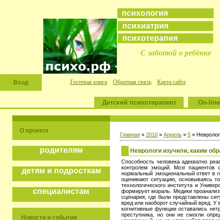
психология
психиатрия
психотерапия
С заботой о ребёнке
Гостевая книга
Обратная связь
Карта сайта
Вход
Детский психотерапевт
On-line
О проекте
Главная
»
2010
»
Апрель
»
5
» Невролог
родителям
Неврологи изучили, каким об
Способность человека адекватно реаг
контролем эмоций. Мозг пациентов 
детям и подросткам
нормальный эмоциональный ответ в ги
оценивают ситуацию, основываясь то
технологического института и Универ
специалистам
формирует мораль. Медики проанализ
сценария, где были представлены си
вред или наоборот случайный вред. У
когнитивные функции оставались нет
преступника, но они не смогли опр
Новости и события