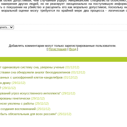
ак более допустимый, чем случайный ущерб. Американские специалисты объясняют,
 намерения других людей, но не реагирует эмоционально на поступившую информ
ь о покушении на убийство и расценить его как морально допустимое, поскольку ни
 моральной оценки мозгу требуется по крайней мере два процесса - логическая 
Добавлять комментарии могут только зарегистрированные пользователи.
[
Регистрация
|
Вход
]
 одинаковую систему сна, уверены ученые
(01/12/12)
ствами сна обнаружили аналог бензодиазепинов
(01/12/12)
занных с шизофренией клеток-канделябров
(01/12/12)
а драку
(29/11/12)
?
(29/11/12)
ований угроз искусственного интеллекта"
(29/11/12)
ированы генетически
(29/11/12)
янске уволены с работы
(25/11/12)
 создания воспоминаний
(25/11/12)
 быть обязательным для всех россиян"
(25/11/12)