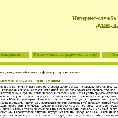
Интернет-служба
детям, п
 консультации
Психологический родительский клуб
Особ
и изучили, каким образом мозг формирует чувство морали
разом мозг формирует чувство морали
ировать на причинённый вред со стороны другого лица, например, преступника, зал
с повреждением этой области, известной как вентромедиальная префронтальная 
потетической ситуации, когда человек пытается, но не может убить другого человек
лько на результате, а не на рассмотрении моральной ответственности преступник
ситета Южной Калифорнии. Неврологи считают, что благодаря открытию они стали бл
ировали реакцию пациентов с повреждением вентромедиальной префронтальной коры
туации несоответствия между намерениями и результатом поступка, например, неуд
 выбранных пациентов были замечены трудности обработки социальных эмоций, включ
ронутыми. Рассматривая ситуации неудачных попыток вреда, больные не испытыва
еделить их моральную ответственность. Пациенты с нарушениями работы мозгово