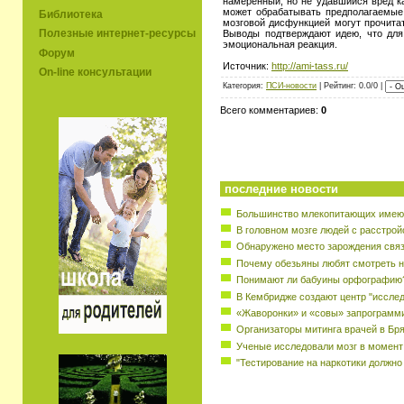
намеренный, но не удавшийся вред к
может обрабатывать предполагаемые
Библиотека
мозговой дисфункцией могут прочитат
Полезные интернет-ресурсы
Выводы подтверждают идею, что для
эмоциональная реакция.
Форум
Источник:
http://ami-tass.ru/
On-line консультации
Категория:
ПСИ-новости
| Рейтинг: 0.0/0 |
Всего комментариев:
0
последние новости
Большинство млекопитающих имеют
В головном мозге людей с расстрой
Обнаружено место зарождения свя
Почему обезьяны любят смотреть н
Понимают ли бабуины орфографию
В Кембридже создают центр "исслед
«Жаворонки» и «совы» запрограмм
Организаторы митинга врачей в Бр
Ученые исследовали мозг в момент
"Тестирование на наркотики должно