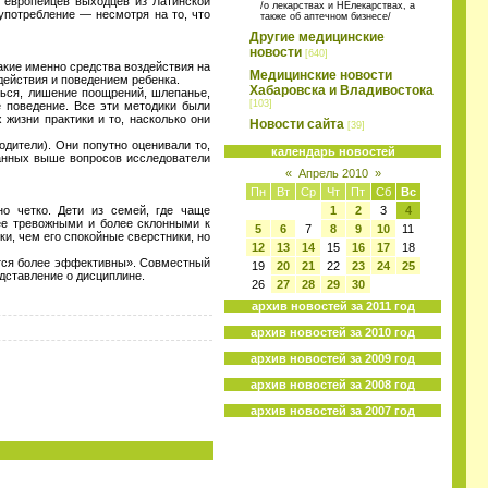
 европейцев выходцев из Латинской
/о лекарствах и НЕлекарствах, а
употребление — несмотря на то, что
также об аптечном бизнесе/
Другие медицинские
новости
[640]
акие именно средства воздействия на
Медицинские новости
действия и поведением ребенка.
Хабаровска и Владивостока
ться, лишение поощрений, шлепанье,
[103]
е поведение. Все эти методики были
 жизни практики и то, насколько они
Новости сайта
[39]
дители). Они попутно оценивали то,
календарь новостей
занных выше вопросов исследователи
«
Апрель 2010
»
Пн
Вт
Ср
Чт
Пт
Сб
Вс
о четко. Дети из семей, где чаще
1
2
3
4
лее тревожными и более склонными к
5
6
7
8
9
10
11
ки, чем его спокойные сверстники, но
12
13
14
15
16
17
18
ются более эффективны». Совместный
19
20
21
22
23
24
25
дставление о дисциплине.
26
27
28
29
30
архив новостей за 2011 год
архив новостей за 2010 год
архив новостей за 2009 год
архив новостей за 2008 год
архив новостей за 2007 год