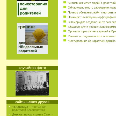
В головном мозге людей с расстрой
Обнаружено место зарождения свя
Почему обезьяны любят смотреть н
Понимают ли бабуины орфографию
В Кембридже создают центр "исслед
«Жаворонки» и «совы» запрограмм
Организаторы митинга врачей в Бр
Ученые исследовали мозг в момент
"Тестирование на наркотики должно
случайное фото
сайты наших друзей
"Владмама"
- портал для
родителей Владивостока
Детская психиатрия
в Санкт-