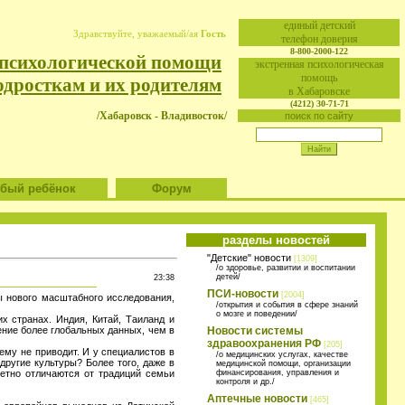
eдиный детский
Здравствуйте, уважаемый/ая
Гость
телефон доверия
8-800-2000-122
 психологической помощи
экстренная психологическая
помощь
одросткам и их родителям
в Хабаровске
(4212) 30-71-71
/Хабаровск - Владивосток/
поиск по сайту
ый ребёнок
Форум
разделы новостей
"Детские" новости
[1309]
/о здоровье, развитии и воспитании
детей/
23:38
ПСИ-новости
[2004]
ы нового масштабного исследования,
/открытия и события в сфере знаний
о мозге и поведении/
х странах. Индия, Китай, Таиланд и
ение более глобальных данных, чем в
Новости системы
здравоохранения РФ
[205]
ему не приводит. И у специалистов в
/о медицинских услугах, качестве
другие культуры? Более того, даже в
медицинской помощи, организации
метно отличаются от традиций семьи
финансирования, управления и
контроля и др./
Аптечные новости
[465]