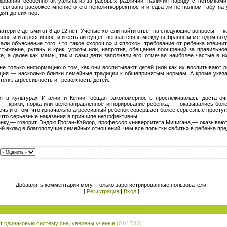
ований особенно актуальна из-за расовых различий, наличия наряду с потомками
 связано расхожее мнение о его неполиткорректности и едва ли не полном табу на 
дит до сих пор.
атери с детьми от 8 до 12 лет. Ученые хотели найти ответ на следующие вопросы — к
жности и агрессивности и есть ли существенная связь между выбранным методом воз
ли объяснение того, что такое «хорошо» и «плохо», требование от ребенка извини
стыжение, ругань и крик, угрозы или, напротив, обещание поощрений за правильно
, а далее как мамы, так и сами дети заполняли его, отмечая наиболее частые в их
е только информацию о том, как они воспитывают детей (или как их воспитывают ро
ация — насколько близки семейные традиции к общепринятым нормам. А кроме ука
еля: агрессивность и тревожность детей.
 в культурах Италии и Кении, общая закономерность прослеживалась достаточн
 — крики, порка или целенаправленное игнорирование ребенка, — оказывались бо
речь и о том, что изначально агрессивный ребенок совершает более серьезные проступ
 что серьезные наказания в принципе неэффективны.
енку,— говорит Эндрю Гроган-Кэйлор, профессор университета Мичигана,— оказыва
ий вклад в благополучие семейных отношений, чем все попытки «вбить» в ребенка пре
Добавлять комментарии могут только зарегистрированные пользователи.
[
Регистрация
|
Вход
]
 одинаковую систему сна, уверены ученые
(01/12/12)