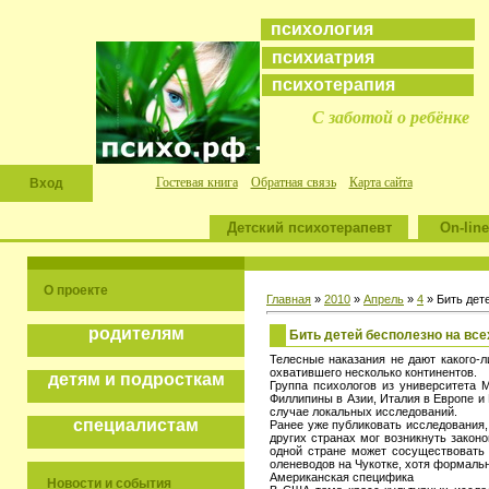
психология
психиатрия
психотерапия
С заботой о ребёнке
Гостевая книга
Обратная связь
Карта сайта
Вход
Детский психотерапевт
On-line
О проекте
Главная
»
2010
»
Апрель
»
4
» Бить дет
родителям
Бить детей бесполезно на все
Телесные наказания не дают какого-
охватившего несколько континентов.
детям и подросткам
Группа психологов из университета М
Филлипины в Азии, Италия в Европе и
случае локальных исследований.
специалистам
Ранее уже публиковать исследования,
других странах мог возникнуть закон
одной стране может сосуществовать 
оленеводов на Чукотке, хотя формальн
Американская специфика
Новости и события