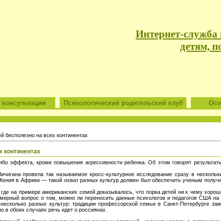
Интернет-служба
детям, п
 консультации
Психологический родительский клуб
Особ
ей бесполезно на всех континентах
х континентах
либо эффекта, кроме повышения агрессивности ребенка. Об этом говорят результат
ичигана провела так называемое кросс-культурное исследование сразу в нескольки
 Кения в Африке — такой охват разных культур должен был обеспечить ученым получ
 где на примере американских семей доказывалось, что порка детей ни к чему хорош
омерный вопрос о том, можно ли переносить данные психологов и педагогов США на 
несколько разных культур: традиции профессорской семьи в Санкт-Петербурге за
о в обоих случаях речь идет о россиянах.