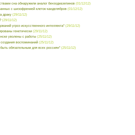
ствами сна обнаружили аналог бензодиазепинов
(01/12/12)
занных с шизофренией клеток-канделябров
(01/12/12)
а драку
(29/11/12)
?
(29/11/12)
ований угроз искусственного интеллекта"
(29/11/12)
ированы генетически
(29/11/12)
янске уволены с работы
(25/11/12)
 создания воспоминаний
(25/11/12)
 быть обязательным для всех россиян"
(25/11/12)