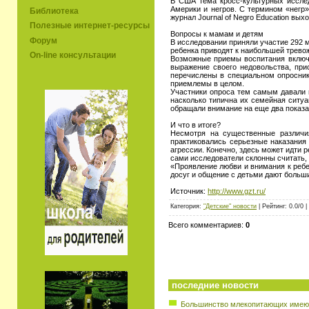
В США тема кросс-культурных исслед
Америки и негров. С термином «негр»
Библиотека
журнал Journal of Negro Education выхо
Полезные интернет-ресурсы
Вопросы к мамам и детям
Форум
В исследовании приняли участие 292 м
ребенка приводят к наибольшей трево
On-line консультации
Возможные приемы воспитания включа
выражение своего недовольства, при
перечислены в специальном опроснике
приемлемы в целом.
Участники опроса тем самым давали н
насколько типична их семейная ситу
обращали внимание на еще два показат
И что в итоге?
Несмотря на существенные различия
практиковались серьезные наказания
агрессии. Конечно, здесь может идти 
сами исследователи склонны считать,
«Проявление любви и внимания к реб
досуг и общение с детьми дают больш
Источник:
http://www.gzt.ru/
Категория:
"Детские" новости
| Рейтинг: 0.0/0 |
Всего комментариев:
0
последние новости
Большинство млекопитающих имеют