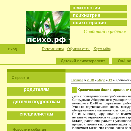
психология
психиатрия
психотерапия
С заботой о ребёнке
Гостевая книга
Обратная связь
Карта сайта
Вход
Детский психотерапевт
On-line
О проекте
Главная
»
2010
»
Март
»
13
» Хроническ
родителям
Хронические боли в зрелости
Дети с поведенческими проблемами ча
Сотрудники Абердинского университе
детям и подросткам
имевшие в 11–16 лет серьезные пробл
Ученые подчеркивают: связь межд
обнаружением симптомов или психоло
специалистам
По их мнению, нарушения во взаимо
негативно отражаются на здоровье взр
Кстати, ранее специалисты установи
примеру, такими как госпитализация п
Напомним также, что хронические боли
Новости и события