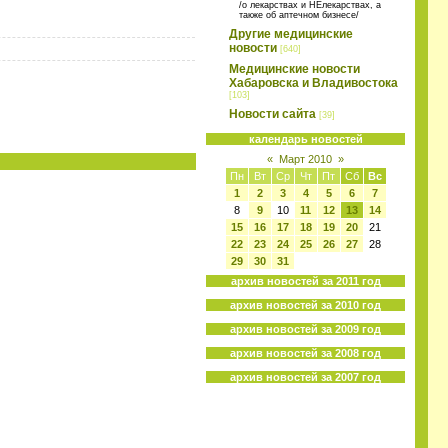
/о лекарствах и НЕлекарствах, а
также об аптечном бизнесе/
Другие медицинские
новости
[640]
Медицинские новости
Хабаровска и Владивостока
[103]
Новости сайта
[39]
календарь новостей
«
Март 2010
»
Пн
Вт
Ср
Чт
Пт
Сб
Вс
1
2
3
4
5
6
7
8
9
10
11
12
13
14
15
16
17
18
19
20
21
22
23
24
25
26
27
28
29
30
31
архив новостей за 2011 год
архив новостей за 2010 год
архив новостей за 2009 год
архив новостей за 2008 год
архив новостей за 2007 год