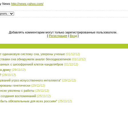
ay News
http://news.yahoo.com/
Добавлять комментарии могут только зарегистрированные пользователи.
[
Регистрация
|
Вход
]
 одинаковую систему сна, уверены ученые
(01/12/12)
ствами сна обнаружили аналог бензодиазепинов
(01/12/12)
занных с шизофренией клеток-канделябров
(01/12/12)
а драку
(29/11/12)
?
(29/11/12)
ований угроз искусственного интеллекта"
(29/11/12)
ированы генетически
(29/11/12)
янске уволены с работы
(25/11/12)
 создания воспоминаний
(25/11/12)
 быть обязательным для всех россиян"
(25/11/12)