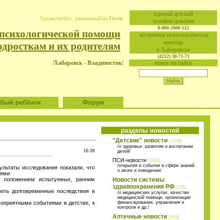
eдиный детский
Здравствуйте, уважаемый/ая
Гость
телефон доверия
8-800-2000-122
 психологической помощи
экстренная психологическая
помощь
одросткам и их родителям
в Хабаровске
(4212) 30-71-71
/Хабаровск - Владивосток/
поиск по сайту
ый ребёнок
Форум
разделы новостей
"Детские" новости
[1309]
/о здоровье, развитии и воспитании
16:26
детей/
ПСИ-новости
[2004]
/открытия и события в сфере знаний
ультаты исследования показали, что
о мозге и поведении/
лями.
м положением испытуемых, ранним
Новости системы
здравоохранения РФ
[205]
меть долговременные последствия и
/о медицинских услугах, качестве
медицинской помощи, организации
гоприятными событиями в детстве, к
финансирования, управления и
контроля и др./
Аптечные новости
[465]