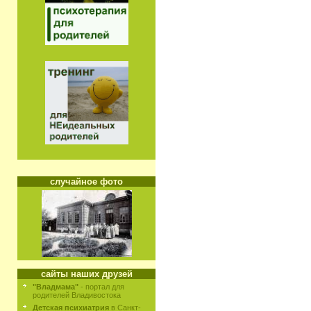
случайное фото
сайты наших друзей
"Владмама"
- портал для
родителей Владивостока
Детская психиатрия
в Санкт-