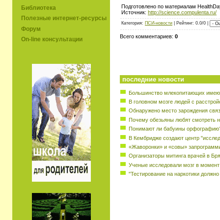
Подготовлено по материалам HealthD
Библиотека
Источник:
http://science.compulenta.ru/
Полезные интернет-ресурсы
Категория:
ПСИ-новости
| Рейтинг: 0.0/0 |
Форум
Всего комментариев:
0
On-line консультации
последние новости
Большинство млекопитающих имеют
В головном мозге людей с расстрой
Обнаружено место зарождения свя
Почему обезьяны любят смотреть н
Понимают ли бабуины орфографию
В Кембридже создают центр "исслед
«Жаворонки» и «совы» запрограмм
Организаторы митинга врачей в Бр
Ученые исследовали мозг в момент
"Тестирование на наркотики должно