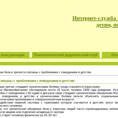
Интернет-служба
детям, п
 консультации
Психологический родительский клуб
Особ
ие боли в зрелости связаны с проблемами с поведением в детстве
 связаны с проблемами с поведением в детстве
ще прочих страдают хроническими болями, когда становятся взрослыми.
та (Великобритания) обследовали почти 20 тысяч человек 1958 года рождения. Рез
емы с поведением к 45 годам в два раза чаще страдают хроническими обширными бо
у поведением в детстве и хроническими болями нельзя объяснить социальны
гическими проблемами в совершеннолетнем возрасте.
действии нервной системы с гормонами, которые случаются в детстве, могут и
ослого человека.
ли, что хронические обширные боли у взрослых людей часто спровоцированы небла
осле аварии или отделение младенца от матери.
 старят человека физически на 20–30 лет.