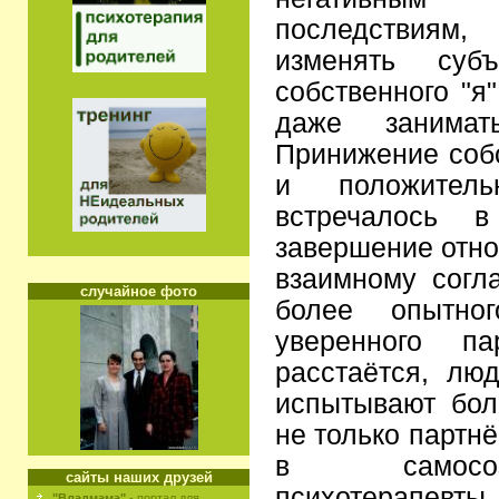
последствиям,
изменять субъ
собственного "я
даже занимать
Принижение соб
и положител
встречалось 
завершение отно
взаимному согл
случайное фото
более опытног
уверенного па
расстаётся, люд
испытывают бол
не только партн
в самосоз
сайты наших друзей
психотерапевты.
"Владмама"
- портал для