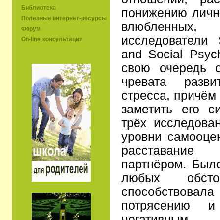
Библиотека
понижению личн
Полезные интернет-ресурсы
влюбленны
Форум
исследователи S
On-line консультации
and Social Psyc
свою очередь 
чревата разви
стресса, причём
заметить его 
трёх исследова
уровни самооце
расставание
партнёром. Было
любых обстоя
способствова
потрясению и
негативным