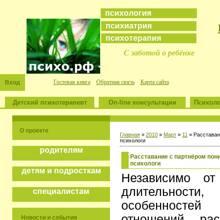
психология
психиатрия
психотерапия
С заботой о ребёнке
Гостевая книга
Обратная связь
Карта сайта
Вход
Детский психотерапевт
On-line консультации
Психоло
О проекте
Главная
»
2010
»
Март
»
11
» Расставан
психологи
родителям
Расставание с партнёром пон
психологи
детям и подросткам
Независимо от
длительност
специалистам
особенност
отношений, ра
Новости и события