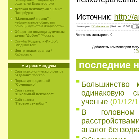
родителей Владивостока
Детская психиатрия
в Санкт-
Петербурге
Источник:
http://
"Маленький принц"
-
неформальное общество
помощи аутистам /Вадивосток/
Категория:
ПСИ-новости
| Рейтинг: 0.0/0 |
Общество помощи аутичным
Всего комментариев:
0
детям "Добро"
/Москва/
Служба
"Родители-Инфо"
/
Владивосток/
Добавлять комментарии могу
[
Р
Центр психотерапии
/
Хабаровск/
последние н
мы рекомендуем
Сайт психологического центра
"Адалин"
/Москва/
Портал для родителей
Большинство 
"Солнышко"
Сайт газеты
одинаковую с
"Школьный психолог"
ученые
(01/12/1
Сайт газеты
"Первое сентября"
В головно
расстройств
аналог бензоди