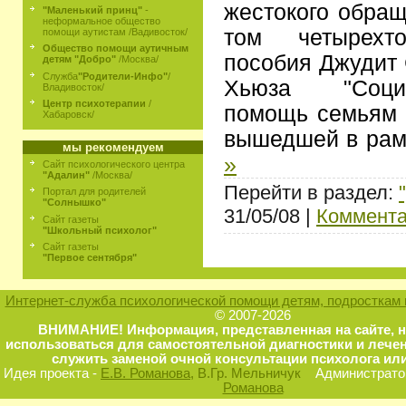
жестокого обра
"Маленький принц"
-
неформальное общество
том четырехто
помощи аутистам /Вадивосток/
Общество помощи аутичным
пособия Джудит 
детям "Добро"
/Москва/
Служба
"Родители-Инфо"
/
Хьюза "Социал
Владивосток/
Центр психотерапии
/
помощь семьям и
Хабаровск/
вышедшей в рам
мы рекомендуем
»
Сайт психологического центра
"Адалин"
/Москва/
Перейти в раздел:
Портал для родителей
"Солнышко"
31/05/08 |
Коммента
Сайт газеты
"Школьный психолог"
Сайт газеты
"Первое сентября"
Интернет-служба психологической помощи детям, подросткам 
© 2007-2026
ВНИМАНИЕ! Информация, представленная на сайте, 
использоваться для самостоятельной диагностики и лечен
служить заменой очной консультации психолога или
Идея проекта -
Е.В. Романова
, В.Гр. Мельничук
Администратор
Романова