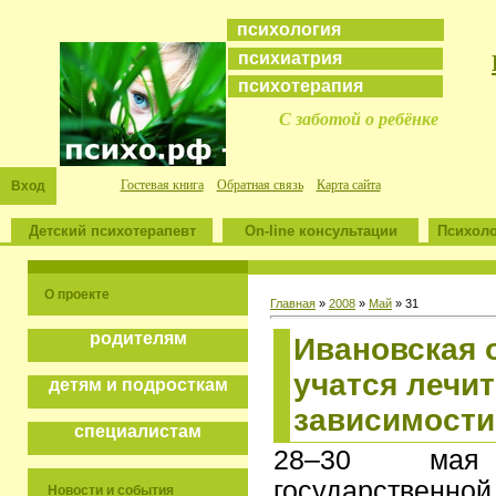
психология
психиатрия
психотерапия
С заботой о ребёнке
Гостевая книга
Обратная связь
Карта сайта
Вход
Детский психотерапевт
On-line консультации
Психоло
О проекте
Главная
»
2008
»
Май
»
31
родителям
Ивановская 
учатся лечи
детям и подросткам
зависимости
специалистам
28–30 мая
государственной
Новости и события