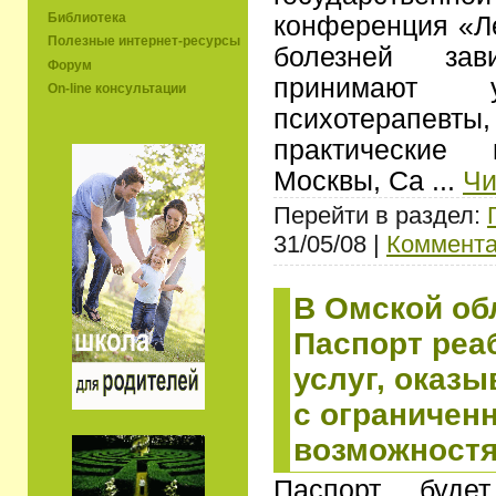
Библиотека
конференция «Л
Полезные интернет-ресурсы
болезней за
Форум
принимают у
On-line консультации
психотерапевты
практические
Москвы, Са
...
Чи
Перейти в раздел:
31/05/08 |
Коммента
В Омской об
Паспорт реа
услуг, оказ
с ограничен
возможност
Паспорт буде