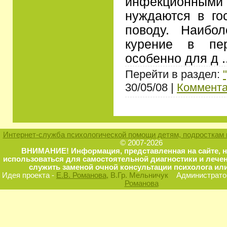
инфекционным
нуждаются в го
поводу. Наибо
курение в пе
особенно для д
.
Перейти в раздел:
30/05/08 |
Коммента
Интернет-служба психологической помощи детям, подросткам 
© 2007-2026
ВНИМАНИЕ! Информация, представленная на сайте, 
использоваться для самостоятельной диагностики и лечен
служить заменой очной консультации психолога или
Идея проекта -
Е.В. Романова
, В.Гр. Мельничук
Администратор
Романова