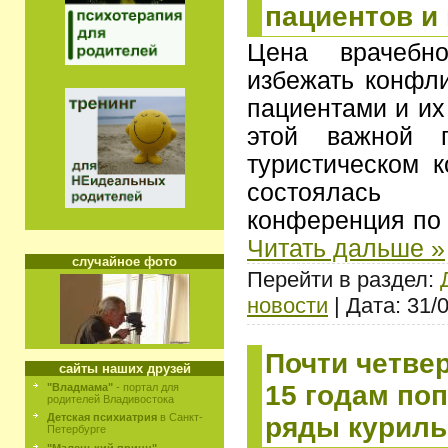
пациентов и
Цена врачебн
избежать конфл
пациентами и их
этой важной 
туристическом к
состоялась
конференция по
Читать дальше »
случайное фото
Перейти в раздел:
новости
| Дата: 31/
Почти четве
сайты наших друзей
15 годам по
"Владмама"
- портал для
родителей Владивостока
Детская психиатрия
в Санкт-
ряды курил
Петербурге
"Маленький принц"
-