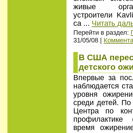
живые орга
устроители Kavl
са
...
Читать дал
Перейти в раздел:
31/05/08 |
Коммента
В США перес
детского ож
Впервые за по
наблюдается ста
уровня ожирени
среди детей. По
Центра по кон
профилактике 
время ожирен