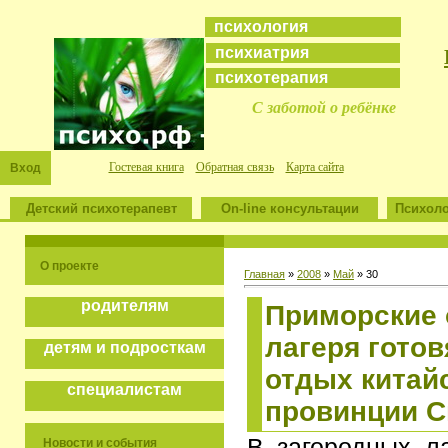
психология
психиатрия
психотерапия
С заботой о ребёнке
Гостевая книга
Обратная связь
Карта сайта
Вход
Детский психотерапевт
On-line консультации
Психоло
О проекте
Главная
»
2008
»
Май
»
30
родителям
Приморские
лагеря готов
детям и подросткам
отдых китайс
специалистам
провинции 
В загородных л
Новости и события