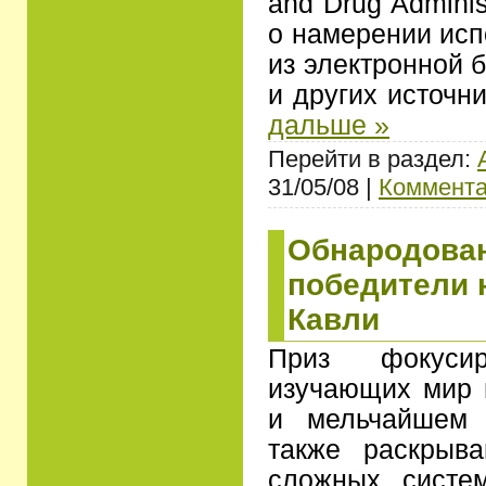
and Drug Admini
о намерении ис
из электронной 
и других источн
дальше »
Перейти в раздел:
31/05/08 |
Коммента
Обнародова
победители 
Кавли
Приз фокуси
изучающих мир 
и мельчайшем 
также раскрыв
сложных систе