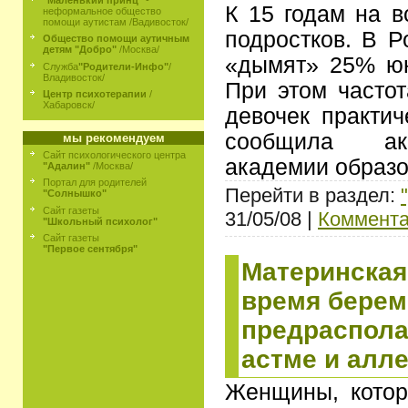
К 15 годам на в
неформальное общество
помощи аутистам /Вадивосток/
подростков. В Р
Общество помощи аутичным
детям "Добро"
/Москва/
«дымят» 25% ю
Служба
"Родители-Инфо"
/
Владивосток/
При этом частот
Центр психотерапии
/
Хабаровск/
девочек практич
сообщила ак
мы рекомендуем
Сайт психологического центра
академии образ
"Адалин"
/Москва/
Портал для родителей
Перейти в раздел:
"Солнышко"
Сайт газеты
31/05/08 |
Коммента
"Школьный психолог"
Сайт газеты
"Первое сентября"
Материнская
время берем
предраспола
астме и алл
Женщины, котор