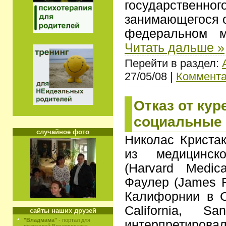
государств
занимающегося 
федеральном 
Читать дальше »
Перейти в раздел:
27/05/08 |
Коммента
Отказ от ку
социальные
случайное фото
Николас Кристаки
из медицинск
(Harvard Medi
Фаулер (James F
Калифорнии в Са
California, S
сайты наших друзей
"Владмама"
- портал для
интерпретирова