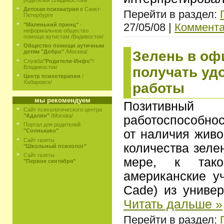
родителей Владивостока
Детская психиатрия
в Санкт-
Перейти в раздел:
Петербурге
27/05/08 |
Коммента
"Маленький принц"
-
неформальное общество
помощи аутистам /Вадивосток/
Общество помощи аутичным
Зелень в оф
детям "Добро"
/Москва/
Служба
"Родители-Инфо"
/
Владивосток/
получать уд
Центр психотерапии
/
Хабаровск/
работы
мы рекомендуем
Позитивн
Сайт психологического центра
"Адалин"
/Москва/
работоспособно
Портал для родителей
от наличия живо
"Солнышко"
Сайт газеты
количества зеле
"Школьный психолог"
Сайт газеты
мере, к так
"Первое сентября"
американские у
Cade) из униве
Читать дальше »
Перейти в раздел: