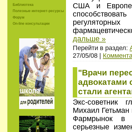
США и Европе
Библиотека
Полезные интернет-ресурсы
способство
Форум
регуляторн
On-line консультации
фармацевтичес
дальше »
Перейти в раздел:
27/05/08 |
Коммента
"Врачи пере
адвокатами 
стали агент
Экс-советник г
Михаил Гетьман 
Фармрынок в Р
серьезные изме