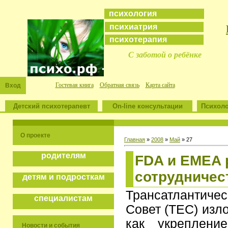
психология
психиатрия
психотерапия
С заботой о ребёнке
Гостевая книга
Обратная связь
Карта сайта
Вход
Детский психотерапевт
On-line консультации
Психоло
О проекте
Главная
»
2008
»
Май
»
27
родителям
FDA и EMEA 
сотрудничес
детям и подросткам
Трансатлантич
специалистам
Совет (TEC) изл
как укрепление
Новости и события