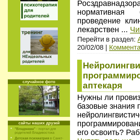
Росздравнадзо
нормативная 
проведение кли
лекарствен
...
Чи
Перейти в раздел:
20/02/08 |
Коммента
Нейролингви
программиро
случайное фото
аптекаря
Нужны ли провиз
базовые знания 
нейролингвистич
программирован
сайты наших друзей
"Владмама"
- портал для
его освоить? Ра
родителей Владивостока
Детская психиатрия
в Санкт-