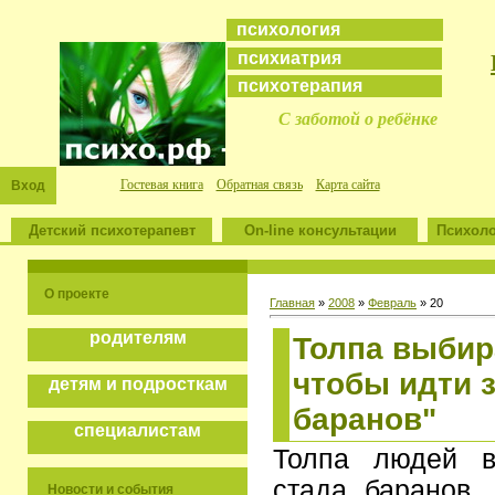
психология
психиатрия
психотерапия
С заботой о ребёнке
Гостевая книга
Обратная связь
Карта сайта
Вход
Детский психотерапевт
On-line консультации
Психоло
О проекте
Главная
»
2008
»
Февраль
»
20
родителям
Толпа выбир
чтобы идти з
детям и подросткам
баранов"
специалистам
Толпа людей в
стада баранов,
Новости и события