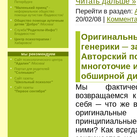
Читать дальше »
Петербурге
"Маленький принц"
-
Перейти в раздел:
неформальное общество
помощи аутистам /Вадивосток/
20/02/08 |
Коммента
Общество помощи аутичным
детям "Добро"
/Москва/
Служба
"Родители-Инфо"
/
Владивосток/
Оригинальны
Центр психотерапии
/
Хабаровск/
генерики ─ з
Авторский п
мы рекомендуем
Сайт психологического центра
многоточие 
"Адалин"
/Москва/
Портал для родителей
"Солнышко"
обширной ди
Сайт газеты
"Школьный психолог"
Мы фактиче
Сайт газеты
"Первое сентября"
возвращаемся к
себя ─ что же в
оригинальные
принципиальн
ними? Как всегд