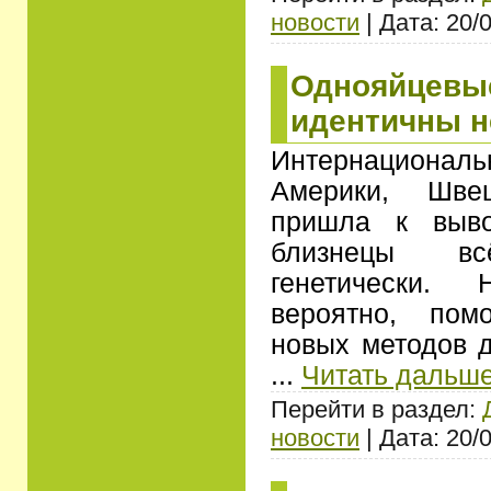
новости
| Дата: 20/
Однояйцевы
идентичны н
Интернациональ
Америки, Шве
пришла к выво
близнецы всё
генетически. 
вероятно, пом
новых методов д
...
Читать дальше
Перейти в раздел:
новости
| Дата: 20/