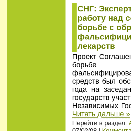
СНГ: Экспер
работу над 
борьбе с об
фальсифици
лекарств
Проект Соглашен
борьбе 
фальсифициров
средств был об
года на заседа
государств-уч
Независимых Го
Читать дальше »
Перейти в раздел:
07/02/08 |
Коммента