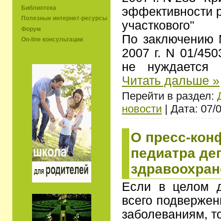
Библиотека
эффективности р
Полезные интернет-ресурсы
участкового"
Форум
По заключению 
On-line консультации
2007 г. N 01/45
не нуждается 
Читать дальше »
Перейти в раздел:
новости
| Дата: 07/
О пресс-кон
педиатра де
здравоохран
Если в целом 
всего подверже
заболеваниям, т