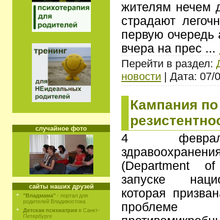
жителям нечем д
страдают легоч
первую очередь 
вчера на прес
...
Перейти в раздел:
новости
| Дата: 07/
Кампания п
резистентно
случайное фото
4 феврал
здравоохране
(Department o
запуске наци
сайты наших друзей
которая призва
"Владмама"
- портал для
родителей Владивостока
проблеме р
Детская психиатрия
в Санкт-
Петербурге