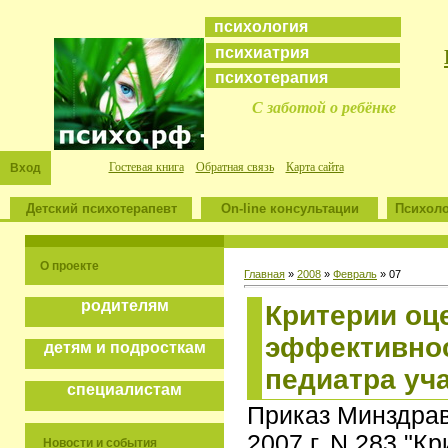
психология
психиатрия
психотерапия
С заботой о ребёнке
Гостевая книга
Обратная связь
Карта сайта
Вход
Детский психотерапевт
On-line консультации
Психоло
О проекте
Главная
»
2008
»
Февраль
»
07
родителям
Критерии оц
эффективнос
детям и подросткам
педиатра уч
специалистам
Приказ Минздрав
2007 г. N 283 "К
Новости и события