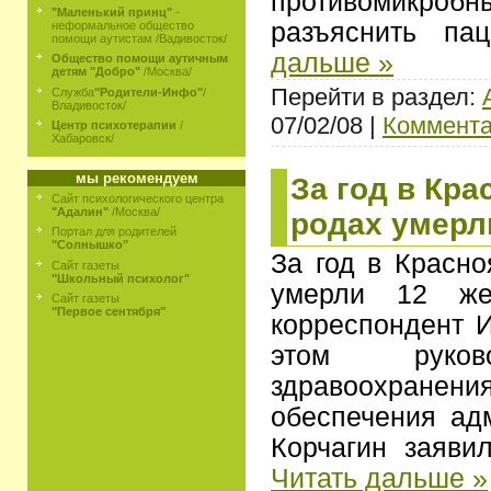
противомикр
"Маленький принц"
-
разъяснить па
неформальное общество
помощи аутистам /Вадивосток/
дальше »
Общество помощи аутичным
детям "Добро"
/Москва/
Перейти в раздел:
Служба
"Родители-Инфо"
/
Владивосток/
07/02/08 |
Коммента
Центр психотерапии
/
Хабаровск/
мы рекомендуем
За год в Кра
Сайт психологического центра
"Адалин"
/Москва/
родах умерл
Портал для родителей
"Солнышко"
За год в Красно
Сайт газеты
"Школьный психолог"
умерли 12 же
Сайт газеты
"Первое сентября"
корреспондент
этом руково
здравоохранен
обеспечения ад
Корчагин заяви
Читать дальше »