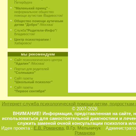
Петербурге
"Маленький принц"
-
неформальное общество
помощи аутистам /Вадивосток/
Общество помощи аутичным
детям "Добро"
/Москва/
Служба
"Родители-Инфо"
/
Владивосток/
Центр психотерапии
/
Хабаровск/
мы рекомендуем
Сайт психологического центра
"Адалин"
/Москва/
Портал для родителей
"Солнышко"
Сайт газеты
"Школьный психолог"
Сайт газеты
"Первое сентября"
Интернет-служба психологической помощи детям, подросткам 
© 2007-2026
ВНИМАНИЕ! Информация, представленная на сайте, 
использоваться для самостоятельной диагностики и лечен
служить заменой очной консультации психолога или
Идея проекта -
Е.В. Романова
, В.Гр. Мельничук
Администратор
Романова