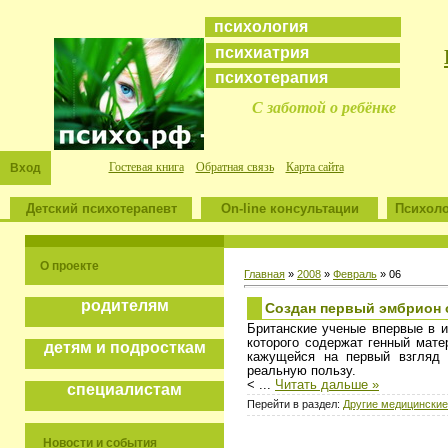
психология
психиатрия
психотерапия
С заботой о ребёнке
Гостевая книга
Обратная связь
Карта сайта
Вход
Детский психотерапевт
On-line консультации
Психоло
О проекте
Главная
»
2008
»
Февраль
»
06
родителям
Создан первый эмбрион 
Британские ученые впервые в и
которого содержат генный мате
детям и подросткам
кажущейся на первый взгляд 
реальную пользу.
<
...
Читать дальше »
специалистам
Перейти в раздел:
Другие медицинские
Новости и события