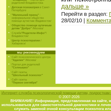
родителей Владивостока
дальше »
Детская психиатрия
в Санкт-
Петербурге
Перейти в раздел:
"Маленький принц"
-
неформальное общество
28/02/10 |
Коммента
помощи аутистам /Вадивосток/
Общество помощи аутичным
детям "Добро"
/Москва/
Служба
"Родители-Инфо"
/
Владивосток/
Центр психотерапии
/
Хабаровск/
мы рекомендуем
Сайт психологического центра
"Адалин"
/Москва/
Портал для родителей
"Солнышко"
Сайт газеты
"Школьный психолог"
Сайт газеты
"Первое сентября"
Интернет-служба психологической помощи детям, подросткам 
© 2007-2026
ВНИМАНИЕ! Информация, представленная на сайте, 
использоваться для самостоятельной диагностики и лечен
служить заменой очной консультации психолога или