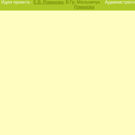
Идея проекта -
Е.В. Романова
, В.Гр. Мельничук
Администратор
Романова