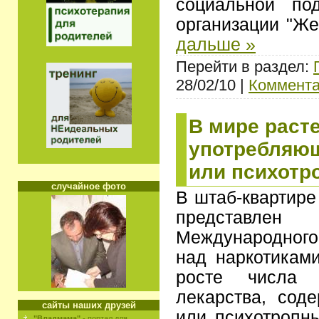
социальной по
организации "Ж
дальше »
Перейти в раздел:
28/02/10 |
Коммента
В мире раст
употребляющ
или психотр
случайное фото
В штаб-квартир
представлен
Международного
над наркотикам
росте числа 
лекарства, сод
сайты наших друзей
или психотропн
"Владмама"
- портал для