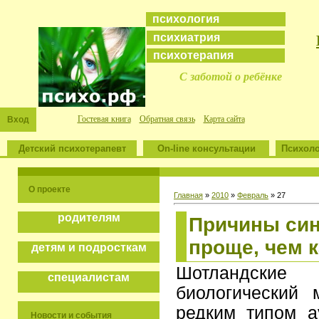
психология
психиатрия
психотерапия
С заботой о ребёнке
Гостевая книга
Обратная связь
Карта сайта
Вход
Детский психотерапевт
On-line консультации
Психоло
О проекте
Главная
»
2010
»
Февраль
»
27
родителям
Причины син
проще, чем 
детям и подросткам
Шотландски
специалистам
биологический 
редким типом а
Новости и события