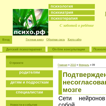
психология
психиатрия
психотерапия
С заботой о ребёнке
Гостевая книга
Обратная связь
Карта сайта
Вход
Детский психотерапевт
On-line консультации
Психоло
О проекте
Главная
»
2010
»
Февраль
»
09
родителям
Подтвержде
несогласова
детям и подросткам
мозге
специалистам
Cети нейроно
собой эл
Новости и события