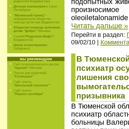
подопытных живо
родителей Владивостока
Детская психиатрия
в Санкт-
произноси
Петербурге
"Маленький принц"
-
oleoiletalonamid
неформальное общество
помощи аутистам /Вадивосток/
Читать дальше »
Общество помощи аутичным
детям "Добро"
/Москва/
Перейти в раздел:
Служба
"Родители-Инфо"
/
Владивосток/
09/02/10 |
Коммента
Центр психотерапии
/
Хабаровск/
В Тюменской
мы рекомендуем
Сайт психологического центра
психиатр ос
"Адалин"
/Москва/
Портал для родителей
лишения сво
"Солнышко"
Сайт газеты
вымогательс
"Школьный психолог"
Сайт газеты
призывника
"Первое сентября"
В Тюменской обл
психиатр област
больницы Валер