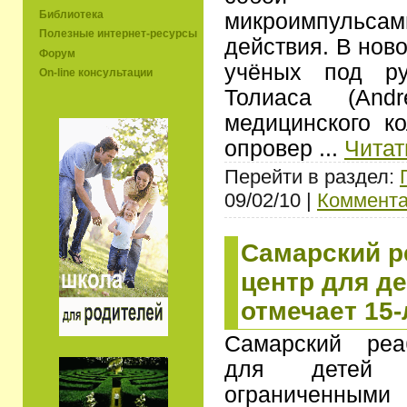
Библиотека
микроимпульсам
Полезные интернет-ресурсы
действия. В нов
Форум
учёных под ру
On-line консультации
Толиаса (And
медицинского к
опровер
...
Читат
Перейти в раздел:
09/02/10 |
Коммента
Самарский 
центр для д
отмечает 15-
Самарский реа
для детей 
ограниченны