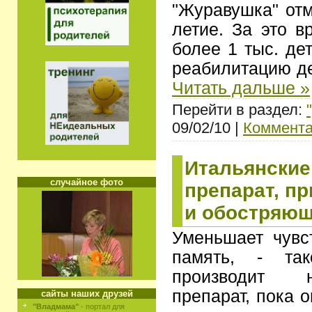
"Журавушка" отм
летие. За это 
более 1 тыс. де
реабилитацию д
Читать дальше »
Перейти в раздел:
09/02/10 |
Коммента
Итальянские
случайное фото
препарат, п
и обостряющ
Уменьшает чувс
память, - та
производит 
препарат, пока 
сайты наших друзей
"Владмама"
- портал для