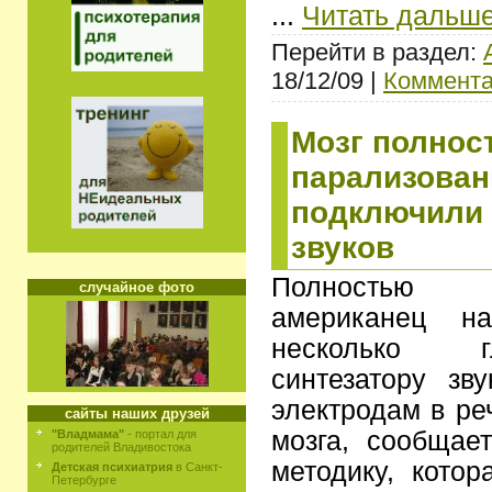
...
Читать дальше
Перейти в раздел:
18/12/09 |
Коммента
Мозг полнос
парализован
подключили 
звуков
Полностью 
случайное фото
американец на
несколько г
синтезатору зв
электродам в ре
сайты наших друзей
мозга, сообщает
"Владмама"
- портал для
родителей Владивостока
методику, кото
Детская психиатрия
в Санкт-
Петербурге