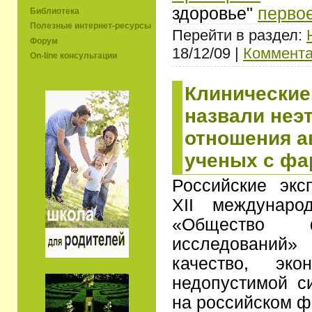
здоровье"
перво
Библиотека
Полезные интернет-ресурсы
Перейти в раздел:
Форум
18/12/09 |
Коммента
On-line консультации
Клинические
назвали неэ
отношения а
ученых с ф
Российские экс
XII междунаро
«Общество фа
исследований
качество, эко
недопустимой с
на российском 