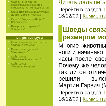
Читать дальше »
"Маленький принц"
-
неформальное общество
помощи аутистам /Вадивосток/
Перейти в раздел:
Общество помощи аутичным
18/12/09 |
Коммента
детям "Добро"
/Москва/
Служба
"Родители-Инфо"
/
Владивосток/
Центр психотерапии
/
Шведы связа
Хабаровск/
размером мо
мы рекомендуем
Сайт психологического центра
Многие животны
"Адалин"
/Москва/
Портал для родителей
ноги и начинают
"Солнышко"
Сайт газеты
часы после свое
"Школьный психолог"
Почему же челов
Сайт газеты
"Первое сентября"
так ли он отлич
решили выясн
Мартин Гарвич 
Перейти в раздел:
18/12/09 |
Коммента