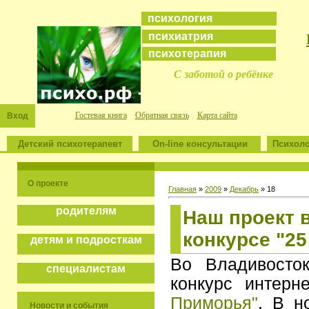
психология
психиатрия
психотерапия
С заботой о ребёнке
Гостевая книга
Обратная связь
Карта сайта
Вход
Детский психотерапевт
On-line консультации
Психоло
О проекте
Главная
»
2009
»
Декабрь
»
18
родителям
Наш проект 
конкурсе "2
детям и подросткам
Во Владивосто
специалистам
конкурс интерн
Приморья"
. В н
Новости и события