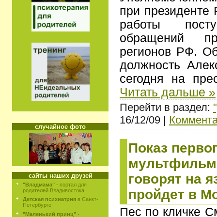
при президенте 
работы пос
обращений пр
регионов РФ. О
должность Алек
сегодня на пре
Читать дальше »
Перейти в раздел:
16/12/09 |
Коммента
случайное фото
Показ перво
мультфильма
говорят на я
сайты наших друзей
"Владмама"
- портал для
пройдет в М
родителей Владивостока
Детская психиатрия
в Санкт-
Петербурге
Пес по кличке С
"Маленький принц"
-