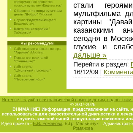
неформальное общество
стали героя
помощи аутистам /Вадивосток/
Общество помощи аутичным
мультфильма дл
детям "Добро"
/Москва/
картины "Давай
Служба
"Родители-Инфо"
/
Владивосток/
казанскими ан
Центр психотерапии
/
Хабаровск/
сегодня в Москв
мы рекомендуем
глухие и сла
Сайт психологического центра
"Адалин"
/Москва/
дальше »
Портал для родителей
"Солнышко"
Перейти в раздел:
Сайт газеты
16/12/09 |
Коммента
"Школьный психолог"
Сайт газеты
"Первое сентября"
Интернет-служба психологической помощи детям, подросткам 
© 2007-2026
ВНИМАНИЕ! Информация, представленная на сайте, 
использоваться для самостоятельной диагностики и лечен
служить заменой очной консультации психолога или
Идея проекта -
Е.В. Романова
, В.Гр. Мельничук
Администратор
Романова