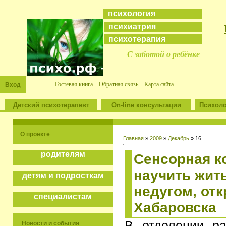
психология
психиатрия
психотерапия
С заботой о ребёнке
Гостевая книга
Обратная связь
Карта сайта
Вход
Детский психотерапевт
On-line консультации
Психоло
О проекте
Главная
»
2009
»
Декабрь
»
16
родителям
Сенсорная к
научить жит
детям и подросткам
недугом, от
специалистам
Хабаровска
В отделении р
Новости и события