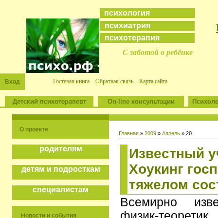
психология
психиатрия
психотерапия
С заботой о ребёнке
Гостевая книга
Обратная связь
Карта сайта
Вход
Детский психотерапевт
On-line консультации
Психоло
О проекте
Главная
»
2009
»
Апрель
»
20
родителям
Известный у
Хоукинг гос
детям и подросткам
тяжелом сос
специалистам
Всемирно изв
физик-теорети
Новости и события