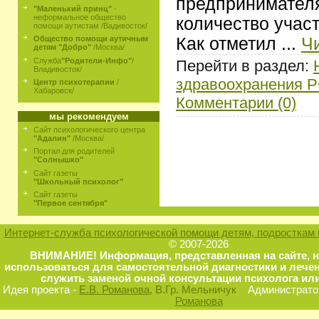
предпринимате
"Маленький принц"
-
неформальное общество
количество участ
помощи аутистам /Вадивосток/
Как отметил
...
Ч
Общество помощи аутичным
детям "Добро"
/Москва/
Служба
"Родители-Инфо"
/
Перейти в раздел:
Владивосток/
здравоохранения 
Центр психотерапии
/
Хабаровск/
Комментарии (0)
мы рекомендуем
Сайт психологического центра
"Адалин"
/Москва/
Портал для родителей
"Солнышко"
Сайт газеты
"Школьный психолог"
Сайт газеты
"Первое сентября"
Интернет-служба психологической помощи детям, подросткам 
© 2007-2026
ВНИМАНИЕ! Информация, представленная на сайте, 
использоваться для самостоятельной диагностики и лечен
служить заменой очной консультации психолога или
Идея проекта -
Е.В. Романова
, В.Гр. Мельничук
Администратор
Романова