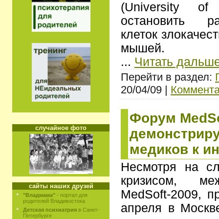
(University o
остановить р
клеток злокачес
мышей.
...
Читать дальше
Перейти в раздел:
20/04/09 |
Коммента
Форум MedSo
случайное фото
демонстриру
медиков к и
Несмотря на сл
кризисом, ме
сайты наших друзей
MedSoft-2009, п
"Владмама"
- портал для
родителей Владивостока
апреля в Москв
Детская психиатрия
в Санкт-
Петербурге