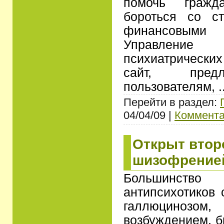
помочь гражд
бороться со с
финансовым
Управление 
психиатрически
сайт, пред
пользователям,
.
Перейти в раздел:
04/04/09 |
Коммента
Открыт втор
шизофрение
Большинств
антипсихотиков 
галлюцинозо
возбуждением, б