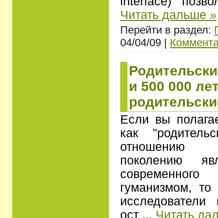
interface) поз
Читать дальше »
Перейти в раздел:
04/04/09 |
Коммента
Родительски
и 500 000 ле
родительски
Если вы полагае
как "родитель
отношению 
поколению яв
современног
гуманизмом, то 
исследователи 
ост
...
Читать да