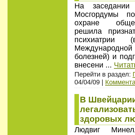
На заседании
Мосгордумы по
охране общес
решила призна
психиатрии 
Международн
болезней) и под
внесени
...
Читат
Перейти в раздел:
04/04/09 |
Коммента
В Швейцари
легализоват
здоровых л
Людвиг Минелл