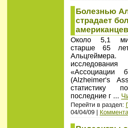
Болезнью А
страдает бо
американце
Около 5,1 ми
старше 65 лет
Альцгеймера.
исследован
«Ассоциации б
(Alzheimer's As
статистику 
последние г
...
Ч
Перейти в раздел:
04/04/09 |
Коммента