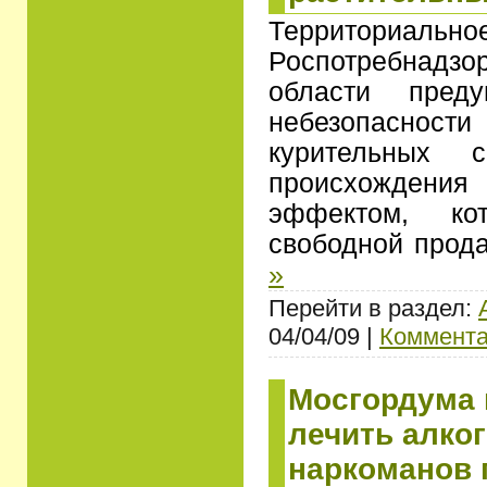
Территориа
Роспотребнадз
области пред
небезопасно
курительных с
происхождени
эффектом, ко
свободной прод
»
Перейти в раздел:
04/04/09 |
Коммента
Мосгордума
лечить алко
наркоманов 