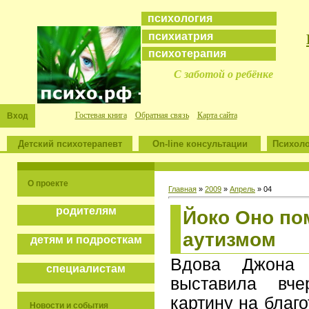
психология
психиатрия
психотерапия
С заботой о ребёнке
Гостевая книга
Обратная связь
Карта сайта
Вход
Детский психотерапевт
On-line консультации
Психоло
О проекте
Главная
»
2009
»
Апрель
»
04
родителям
Йоко Оно по
аутизмом
детям и подросткам
Вдова Джона
специалистам
выставила вч
картину на благ
Новости и события