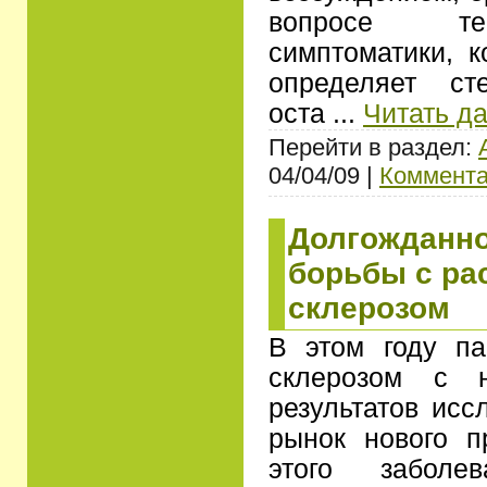
вопросе те
симптоматики, к
определяет ст
оста
...
Читать д
Перейти в раздел:
04/04/09 |
Коммента
Долгожданно
борьбы с р
склерозом
В этом году п
склерозом с н
результатов исс
рынок нового п
этого забол