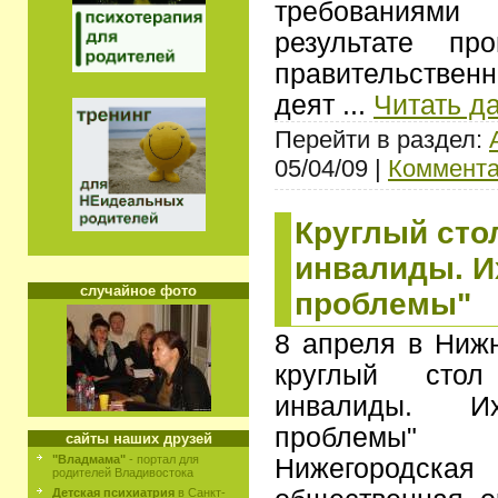
требованиями
результате пр
правительствен
деят
...
Читать д
Перейти в раздел:
05/04/09 |
Коммента
Круглый сто
инвалиды. И
случайное фото
проблемы"
8 апреля в Ниж
круглый стол
инвалиды. 
проблемы"
сайты наших друзей
"Владмама"
- портал для
Нижегород
родителей Владивостока
Детская психиатрия
в Санкт-