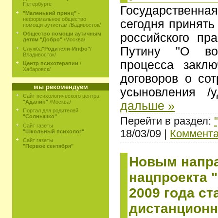
Петербурге
Государствен
"Маленький принц"
-
неформальное общество
сегодня принять
помощи аутистам /Вадивосток/
Общество помощи аутичным
российского пр
детям "Добро"
/Москва/
Путину "О воз
Служба
"Родители-Инфо"
/
Владивосток/
процесса закл
Центр психотерапии
/
Хабаровск/
договоров о сот
мы рекомендуем
усыновления /
Сайт психологического центра
"Адалин"
/Москва/
дальше »
Портал для родителей
"Солнышко"
Перейти в раздел:
Сайт газеты
18/03/09 |
Коммента
"Школьный психолог"
Сайт газеты
"Первое сентября"
Новым напр
нацпроекта 
2009 года ст
дистанционн