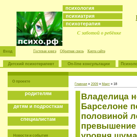
психология
психиатрия
психотерапия
С заботой о ребёнке
Гостевая книга
Обратная связь
Карта сайта
Вход
Детский психотерапевт
On-line консультации
Психоло
О проекте
Главная
»
2009
»
Март
»
18
родителям
Владелица н
Барселоне п
детям и подросткам
половиной л
специалистам
превышение
уровня шум
Новости и события