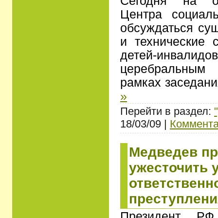
Сегодня на о
Центра социал
обсуждаться су
и технические 
детей-инвалидо
церебральным 
рамках заседан
»
Перейти в раздел:
18/03/09 |
Коммента
Медведев п
ужесточить 
ответственн
преступлени
Президент РФ