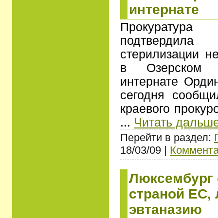
интернате
Прокуратур
подтвердила
стерилизации н
в Озерском пс
интернате Ордин
сегодня сообщ
краевого прокур
...
Читать дальше
Перейти в раздел:
18/03/09 |
Коммента
Люксембург 
страной ЕС,
эвтаназию