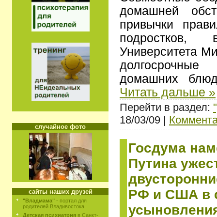
домашней обст
привычки прави
подростков, 
Университета Ми
долгосрочные
домашних блю
Читать дальше »
Перейти в раздел:
18/03/09 |
Коммента
случайное фото
Госдума нам
Путина ужес
двусторонни
РФ и США в
сайты наших друзей
"Владмама"
- портал для
усыновления
родителей Владивостока
Детская психиатрия
в Санкт-