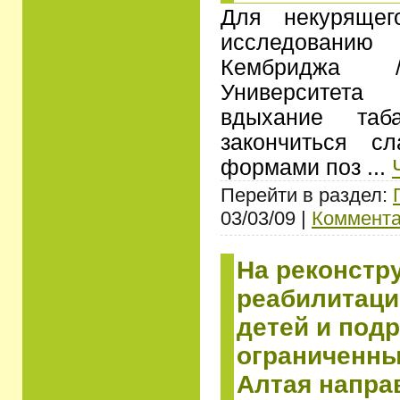
Для некурящег
исследован
Кембриджа /
Университет
вдыхание таб
закончиться с
формами поз
...
Перейти в раздел:
03/03/09 |
Коммента
На реконстр
реабилитаци
детей и подр
ограниченн
Алтая напра