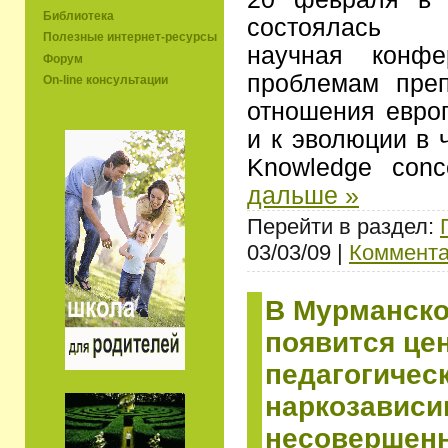
Библиотека
состоялась 
Полезные интернет-ресурсы
научная конфе
Форум
проблемам пре
On-line консультации
отношения евро
и к эволюции в ч
Knowledge conc
дальше »
Перейти в раздел:
03/03/09 |
Коммента
В Мурманско
появится цен
педагогичес
наркозавис
несовершен