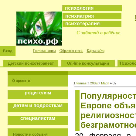
психология
психиатрия
психотерапия
С заботой о ребёнке
Гостевая книга
Обратная связь
Карта сайта
Вход
Детский психотерапевт
On-line консультации
Психоло
О проекте
Главная
»
2009
»
Март
»
02
родителям
Популярност
Европе объя
детям и подросткам
религиознос
специалистам
безграмотно
20 февраля в 
Новости и события