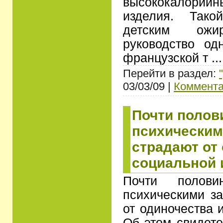
высококалори
изделия. Так
детским ожи
руководство од
французской т
..
Перейти в раздел:
03/03/09 |
Коммента
Почти полов
психическим
страдают от
социальной 
Почти полови
психическими з
от одиночества 
Об этом свидете