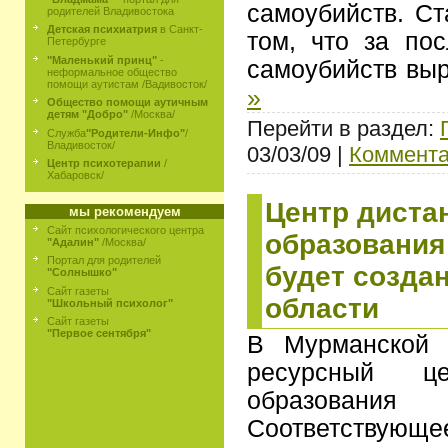
самоубийств. Ст
родителей Владивостока
Детская психиатрия
в Санкт-
том, что за по
Петербурге
"Маленький принц"
-
самоубийств вы
неформальное общество
помощи аутистам /Вадивосток/
»
Общество помощи аутичным
детям "Добро"
/Москва/
Перейти в раздел:
Служба
"Родители-Инфо"
/
Владивосток/
03/03/09 |
Коммента
Центр психотерапии
/
Хабаровск/
Центр диста
мы рекомендуем
Сайт психологического центра
образования
"Адалин"
/Москва/
Портал для родителей
будет созда
"Солнышко"
Сайт газеты
области
"Школьный психолог"
Сайт газеты
"Первое сентября"
В Мурманской 
ресурсный це
образования
Соответствующ