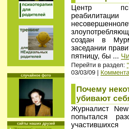
Центр психол
реабилитац
несовершенноле
злоупотребляющ
создан в Мурм
заседании прави
пятницу, бы
...
Чи
Перейти в раздел:
03/03/09 |
Коммента
случайное фото
Почему неко
убивают себ
Журналист New 
попытался раз
участившихся
сайты наших друзей
"Владмама"
- портал для