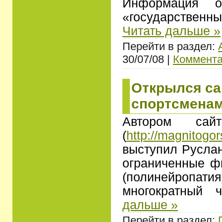
Информация 
«государственн
Читать дальше »
Перейти в раздел:
30/07/08 |
Коммента
Открылся са
спортсмена
Автором сай
(
http://magnitogor
выступил Руслан
ограниченные ф
(полинейро
многократный
дальше »
Перейти в раздел: