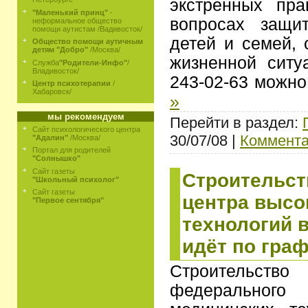
экстренных пра
"Маленький принц"
-
вопросах защи
неформальное общество
помощи аутистам /Вадивосток/
детей и семей, 
Общество помощи аутичным
детям "Добро"
/Москва/
жизненной ситу
Служба
"Родители-Инфо"
/
Владивосток/
243-02-63 можн
Центр психотерапии
/
Хабаровск/
»
мы рекомендуем
Перейти в раздел:
Сайт психологического центра
30/07/08 |
Коммента
"Адалин"
/Москва/
Портал для родителей
"Солнышко"
Сайт газеты
Строительст
"Школьный психолог"
Сайт газеты
центра высо
"Первое сентября"
технологий 
идёт по гра
Строительст
федеральног