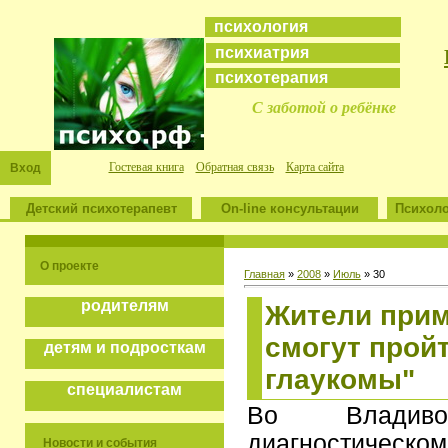
психология
психиатрия
психотерапия
С заботой о ребёнке
Гостевая книга
Обратная связь
Карта сайта
Вход
Детский психотерапевт
On-line консультации
Психоло
О проекте
Главная
»
2008
»
Июль
»
30
родителям
Жители прим
смогут прой
детям и подросткам
глаукомы"
специалистам
Во Владивос
диагностичес
Новости и события