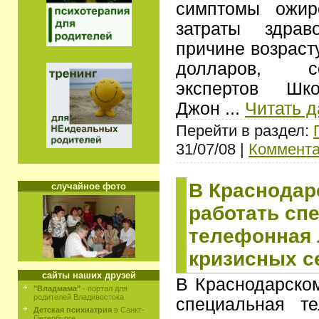
симптомы ожир
затраты здрав
причине возраст
долларов, с
экспертов Шко
Джон
...
Читать 
Перейти в раздел:
31/07/08 |
Коммента
В Краснодар
случайное фото
работать сп
телефонная 
кризисных с
сайты наших друзей
В Краснодарском
"Владмама"
- портал для
родителей Владивостока
специальная т
Детская психиатрия
в Санкт-
Петербурге