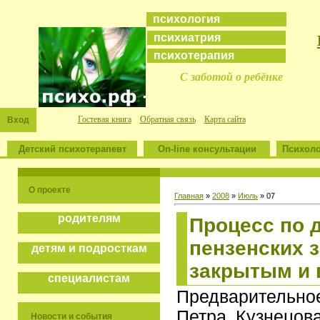
психология
психиатрия
психотерапия
С заботой о ребёнке
Гостевая книга
Обратная связь
Карта сайта
Вход
Детский психотерапевт
On-line консультации
Психоло
О проекте
Главная
»
2008
»
Июль
»
07
родителям
Процесс по 
пензенских 
детям и подросткам
закрытым и 
специалистам
Предварительн
Петра Кузнецов
Новости и события