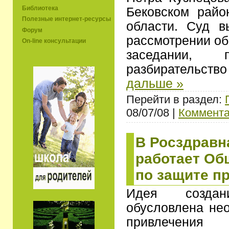
Библиотека
Бековском райо
Полезные интернет-ресурсы
области. Суд в
Форум
рассмотрении об
On-line консультации
заседании, п
разбирательст
дальше »
Перейти в раздел:
08/07/08 |
Коммента
В Росздравн
работает Об
по защите п
Идея созда
обусловлена не
привлечения