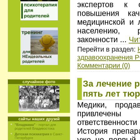
экспертов к 
повышения кач
медицинской и 
населению, р
законности
...
Чи
Перейти в раздел:
здравоохранения 
Комментарии (0)
За лечение 
случайное фото
пять лет тю
Медики, продав
привлечен
сайты наших друзей
ответственности
"Владмама"
- портал для
родителей Владивостока
История препар
Детская психиатрия
в Санкт-
уже не первый 
Петербурге