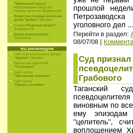
"Маленький принц"
-
прошлой недел
неформальное общество
помощи аутистам /Вадивосток/
Петрозаводска
Общество помощи аутичным
детям "Добро"
/Москва/
уголовного дел
.
Служба
"Родители-Инфо"
/
Владивосток/
Перейти в раздел:
Центр психотерапии
/
Хабаровск/
08/07/08 |
Коммента
мы рекомендуем
Сайт психологического центра
Суд признал
"Адалин"
/Москва/
Портал для родителей
псевдоцелит
"Солнышко"
Сайт газеты
Грабового
"Школьный психолог"
Сайт газеты
"Первое сентября"
Таганский с
псевдоцелител
виновным по вс
ему эпизодам 
"целитель", сч
воплощением Хр