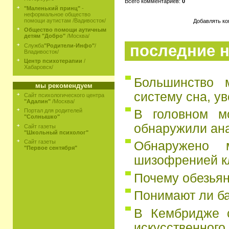
Всего комментариев:
0
"Маленький принц"
-
неформальное общество
помощи аутистам /Вадивосток/
Добавлять ко
Общество помощи аутичным
детям "Добро"
/Москва/
последние н
Служба
"Родители-Инфо"
/
Владивосток/
Центр психотерапии
/
Хабаровск/
Большинство 
мы рекомендуем
систему сна, у
Сайт психологического центра
"Адалин"
/Москва/
В головном м
Портал для родителей
"Солнышко"
обнаружили ан
Сайт газеты
"Школьный психолог"
Сайт газеты
Обнаружено 
"Первое сентября"
шизофренией к
Почему обезьян
Понимают ли б
В Кембридже с
искусственного