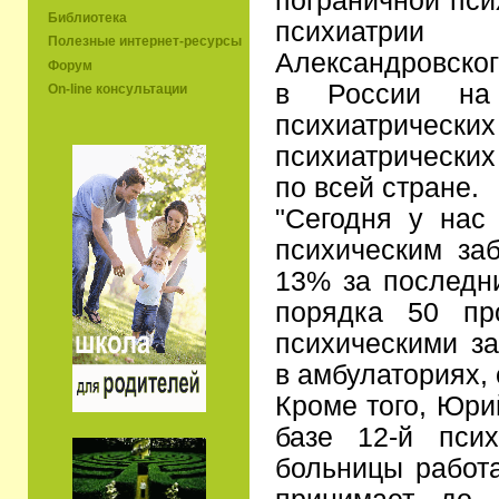
пограничной пси
Библиотека
психиатри
Полезные интернет-ресурсы
Александровског
Форум
в России на
On-line консультации
психиатрически
психиатрических
по всей стране.
"Сегодня у нас
психическим за
13% за последни
порядка 50 пр
психическими з
в амбулаториях, 
Кроме того, Юри
базе 12-й псих
больницы работа