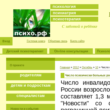
психология
психиатрия
психотерапия
С заботой о ребёнке
Гостевая книга
Обратная связь
Карта сайта
Вход
Детский психотерапевт
On-line консультации
Психоло
О проекте
Главная
»
2012
»
Октябрь
»
10
» Число 
родителям
Число психически больных ро
Число инвалидо
детям и подросткам
России возросло
составляет 1,3 
специалистам
"Новости" со 
Новости и события