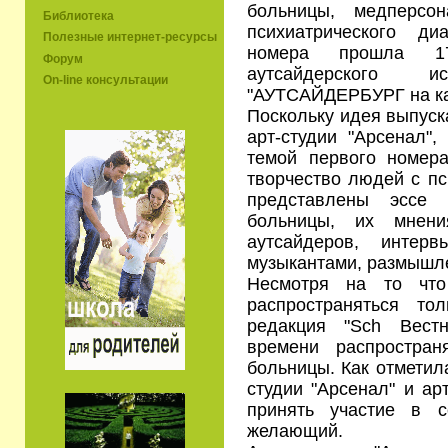
больницы, медперсо
Библиотека
психиатрического ди
Полезные интернет-ресурсы
номера прошла 1
Форум
аутсайдерского 
On-line консультации
"АУТСАЙДЕРБУРГ на ка
Поскольку идея выпуск
арт-студии "Арсенал"
темой первого номера
творчество людей с пс
представлены эссе 
больницы, их мнени
аутсайдеров, интер
музыкантами, размышле
Несмотря на то что
распространяться т
редакция "Sch Вест
времени распростра
больницы. Как отметил
студии "Арсенал" и ар
принять участие в 
желающий.