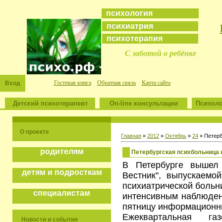
психология
психиатрия
психотерапия
С заботой о ребёнке
Гостевая книга
Обратная связь
Карта сайта
Вход
Детский психотерапевт
On-line консультации
Психоло
О проекте
Главная
»
2012
»
Октябрь
»
24
» Петерб
родителям
Петербургская психбольница 
В Петербурге вышел
детям и подросткам
Вестник", выпускаемой
психиатрической больн
специалистам
интенсивным наблюде
пятницу информационны
Ежеквартальная га
Новости и события