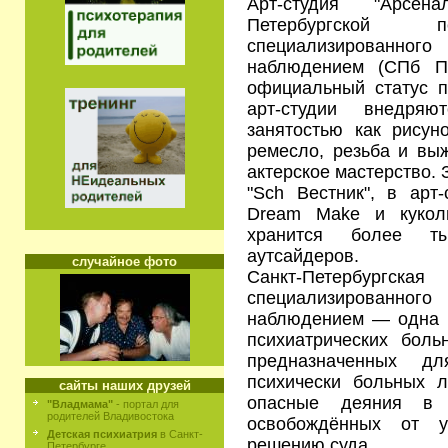
Арт-студия "Арсе
Петербургской п
специализирован
наблюдением (СПб П
официальный статус п
арт-студии внедря
занятостью как рисуно
ремесло, резьба и выж
актерское мастерство. 
"Sch Вестник", в арт
Dream Make и кукол
хранится более ты
аутсайдеров.
случайное фото
Санкт-Петербургска
специализирован
наблюдением — одна 
психиатрических боль
предназначенных д
психически больных 
сайты наших друзей
опасные деяния в 
"Владмама"
- портал для
родителей Владивостока
освобождённых от у
Детская психиатрия
в Санкт-
решению суда.
Петербурге