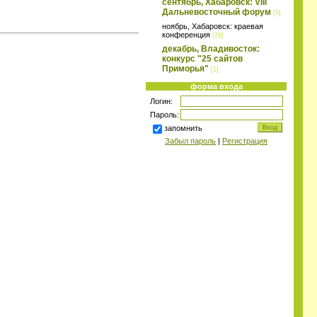
сентябрь, Хабаровск: VIII
Дальневосточный форум
[0]
ноябрь, Хабаровск: краевая
конференция
[29]
декабрь, Владивосток:
конкурс "25 сайтов
Приморья"
[1]
форма входа
Логин:
Пароль:
запомнить
Забыл пароль
|
Регистрация