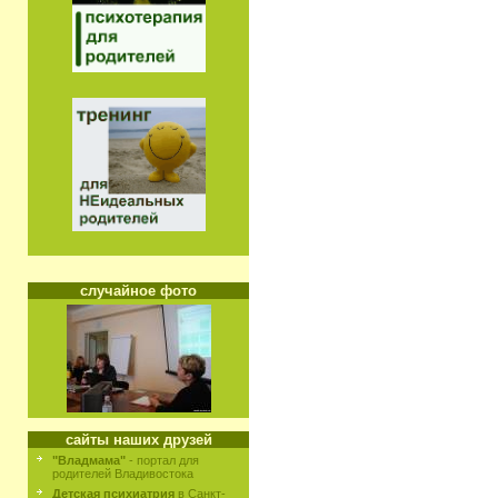
случайное фото
сайты наших друзей
"Владмама"
- портал для
родителей Владивостока
Детская психиатрия
в Санкт-