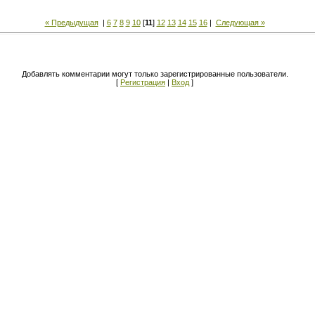
« Предыдущая
|
6
7
8
9
10
[
11
]
12
13
14
15
16
|
Следующая »
Добавлять комментарии могут только зарегистрированные пользователи.
[
Регистрация
|
Вход
]