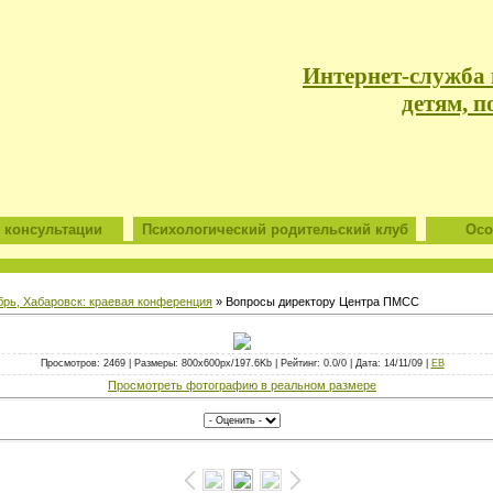
Интернет-служба
детям, п
 консультации
Психологический родительский клуб
Особ
брь, Хабаровск: краевая конференция
» Вопросы директору Центра ПМСС
Просмотров: 2469 | Размеры: 800x600px/197.6Kb | Рейтинг: 0.0/0 | Дата: 14/11/09 |
ЕВ
Просмотреть фотографию в реальном размере