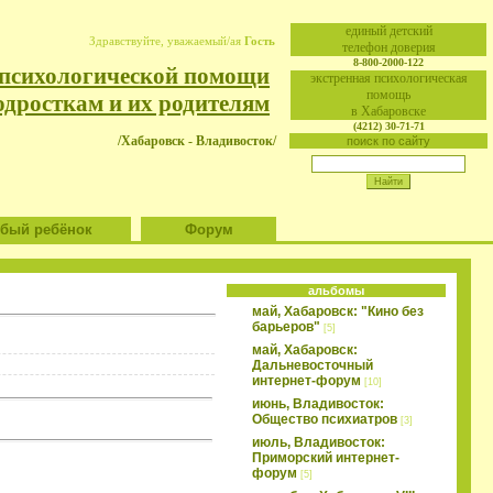
eдиный детский
Здравствуйте, уважаемый/ая
Гость
телефон доверия
8-800-2000-122
 психологической помощи
экстренная психологическая
помощь
одросткам и их родителям
в Хабаровске
(4212) 30-71-71
/Хабаровск - Владивосток/
поиск по сайту
ый ребёнок
Форум
альбомы
май, Хабаровск: "Кино без
барьеров"
[5]
май, Хабаровск:
Дальневосточный
интернет-форум
[10]
июнь, Владивосток:
Общество психиатров
[3]
июль, Владивосток:
Приморский интернет-
форум
[5]