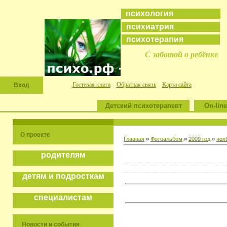
психология
психиатрия
психотерапия
С заботой о ребёнке
Гостевая книга
Обратная связь
Карта сайта
Вход
Детский психотерапевт
On-line
О проекте
Главная
»
Фотоальбом
»
2009 год
»
ноя
родителям
детям и подросткам
специалистам
Новости и события