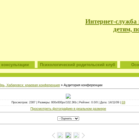
Интернет-служба
детям, п
 консультации
Психологический родительский клуб
Особ
брь, Хабаровск: краевая конференция
» Аудитория конференции
Просмотров: 2387 | Размеры: 800x600px/102.3Kb | Рейтинг: 0.0/0 | Дата: 14/11/09 |
ЕВ
Просмотреть фотографию в реальном размере