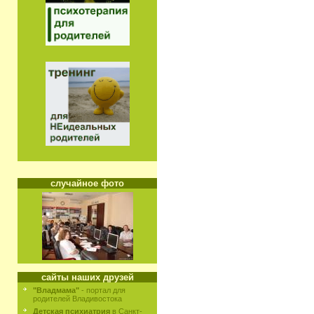
случайное фото
сайты наших друзей
"Владмама"
- портал для
родителей Владивостока
Детская психиатрия
в Санкт-