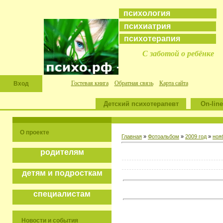
психология
психиатрия
психотерапия
С заботой о ребёнке
Гостевая книга
Обратная связь
Карта сайта
Вход
Детский психотерапевт
On-line
О проекте
Главная
»
Фотоальбом
»
2009 год
»
ноя
родителям
детям и подросткам
специалистам
Новости и события