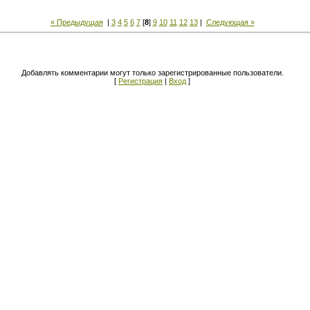
« Предыдущая
|
3
4
5
6
7
[
8
]
9
10
11
12
13
|
Следующая »
Добавлять комментарии могут только зарегистрированные пользователи.
[
Регистрация
|
Вход
]