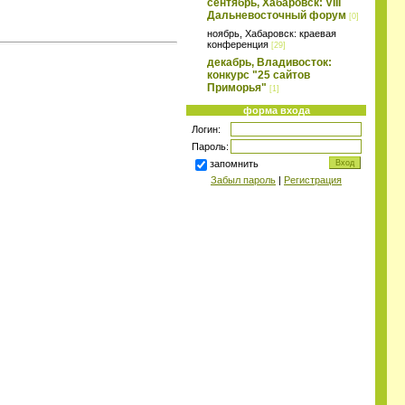
сентябрь, Хабаровск: VIII
Дальневосточный форум
[0]
ноябрь, Хабаровск: краевая
конференция
[29]
декабрь, Владивосток:
конкурс "25 сайтов
Приморья"
[1]
форма входа
Логин:
Пароль:
запомнить
Забыл пароль
|
Регистрация