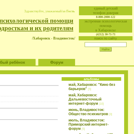
eдиный детский
Здравствуйте, уважаемый/ая
Гость
телефон доверия
8-800-2000-122
 психологической помощи
экстренная психологическая
помощь
одросткам и их родителям
в Хабаровске
(4212) 30-71-71
/Хабаровск - Владивосток/
поиск по сайту
ый ребёнок
Форум
альбомы
май, Хабаровск: "Кино без
барьеров"
[5]
май, Хабаровск:
Дальневосточный
интернет-форум
[10]
июнь, Владивосток:
Общество психиатров
[3]
июль, Владивосток:
Приморский интернет-
форум
[5]