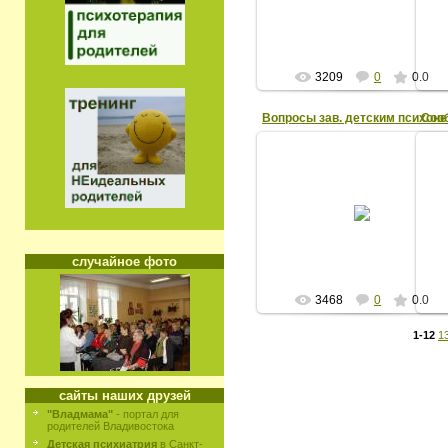
сопровождения», заслуженный
учите...
ЕВ
3209
0
0.0
Воп
14/11/09
вопрос задает Алешко В.С., врач
пс
психиатр, председатель краево
ПМПК
ЕВ
случайное фото
3468
0
0.0
1-12
1
сайты наших друзей
"Владмама"
- портал для
родителей Владивостока
Детская психиатрия
в Санкт-