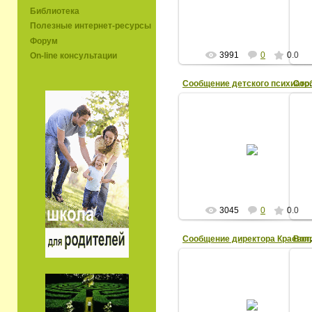
эк
ЕВ
ГУ
Библиотека
Полезные интернет-ресурсы
Форум
3991
0
0.0
On-line консультации
Сообщение детско
14/11/09
Сафронова Елена Васильевна,
врач детский психиатр
Хабаровского района,
заслуженный врач РФ
ЕВ
3045
0
0.0
Сообщение 
14/11/09
Паршина Надежда Иосифовна,
Н
директор ГОУ «Краевой центр
психолого-медико-социального