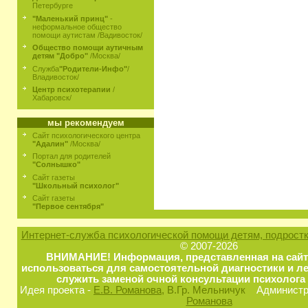
Петербурге
"Маленький принц"
-
неформальное общество
помощи аутистам /Вадивосток/
Общество помощи аутичным
детям "Добро"
/Москва/
Служба
"Родители-Инфо"
/
Владивосток/
Центр психотерапии
/
Хабаровск/
мы рекомендуем
Сайт психологического центра
"Адалин"
/Москва/
Портал для родителей
"Солнышко"
Сайт газеты
"Школьный психолог"
Сайт газеты
"Первое сентября"
Интернет-служба психологической помощи детям, подростк
© 2007-2026
ВНИМАНИЕ! Информация, представленная на сайт
использоваться для самостоятельной диагностики и ле
служить заменой очной консультации психолога 
Идея проекта -
Е.В. Романова
, В.Гр. Мельничук
Администра
Романова