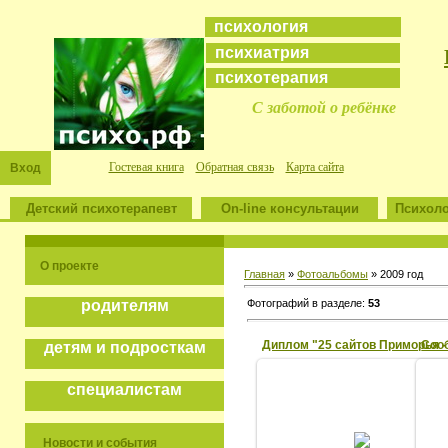
психология
психиатрия
психотерапия
С заботой о ребёнке
Гостевая книга
Обратная связь
Карта сайта
Вход
Детский психотерапевт
On-line консультации
Психоло
О проекте
Главная
»
Фотоальбомы
» 2009 год
Фотографий в разделе:
53
родителям
детям и подросткам
специалистам
26/01/10
Новости и события