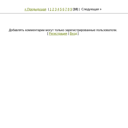
« Предыдущая
|
1
2
3
4
5
6
7
8
9
[
10
] |
Следующая »
Добавлять комментарии могут только зарегистрированные пользователи.
[
Регистрация
|
Вход
]