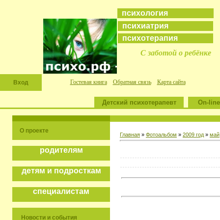
психология
психиатрия
психотерапия
С заботой о ребёнке
Гостевая книга
Обратная связь
Карта сайта
Вход
Детский психотерапевт
On-line
О проекте
Главная
»
Фотоальбом
»
2009 год
»
май
родителям
детям и подросткам
специалистам
Новости и события