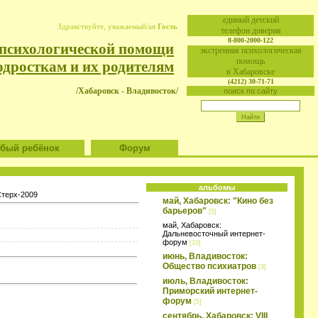
eдиный детский
Здравствуйте, уважаемый/ая
Гость
телефон доверия
8-800-2000-122
 психологической помощи
экстренная психологическая
помощь
одросткам и их родителям
в Хабаровске
(4212) 30-71-71
/Хабаровск - Владивосток/
поиск по сайту
ый ребёнок
Форум
альбомы
Стерх-2009
май, Хабаровск: "Кино без
барьеров"
[5]
май, Хабаровск:
Дальневосточный интернет-
форум
[10]
июнь, Владивосток:
Общество психиатров
[3]
июль, Владивосток:
Приморский интернет-
форум
[5]
сентябрь, Хабаровск: VIII