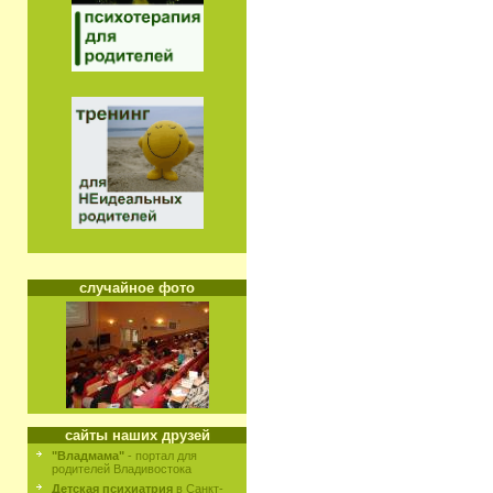
случайное фото
сайты наших друзей
"Владмама"
- портал для
родителей Владивостока
Детская психиатрия
в Санкт-