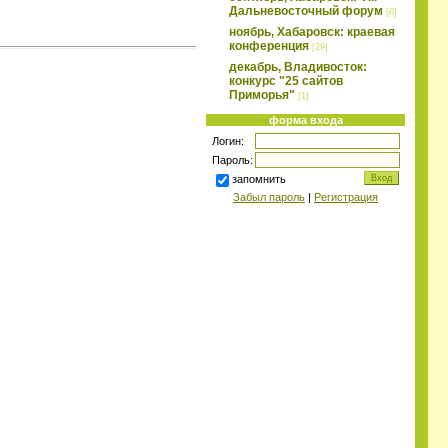
Дальневосточный форум
[0]
ноябрь, Хабаровск: краевая
конференция
[29]
декабрь, Владивосток:
конкурс "25 сайтов
Приморья"
[1]
форма входа
Логин:
Пароль:
запомнить
Забыл пароль
|
Регистрация