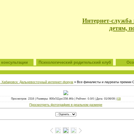
Интернет-служба
детям, п
 консультации
Психологический родительский клуб
Особ
, Хабаровск: Дальневосточный интернет-форум
» Все финалисты и лауреаты премии 
Просмотров: 2316 | Размеры: 800x511px/258.4Kb | Рейтинг: 0.0/0 | Дата: 01/06/09 |
ЕВ
Просмотреть фотографию в реальном размере