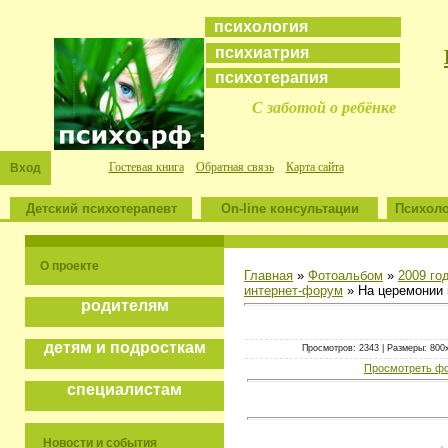
психология
психиатрия
психотерапия
С заботой о ребёнке
Гостевая книга
Обратная связь
Карта сайта
Вход
Детский психотерапевт
On-line консультации
Психоло
О проекте
Главная
»
Фотоальбом
»
2009 го
интернет-форум
» На церемонии
родителям
детям и подросткам
Просмотров: 2343 | Размеры: 800x5
Просмотреть фо
специалистам
Новости и события