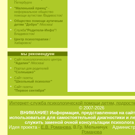
Петербурге
"Маленький принц"
-
неформальное общество
помощи аутистам /Вадивосток/
Общество помощи аутичным
детям "Добро"
/Москва/
Служба
"Родители-Инфо"
/
Владивосток/
Центр психотерапии
/
Хабаровск/
мы рекомендуем
Сайт психологического центра
"Адалин"
/Москва/
Портал для родителей
"Солнышко"
Сайт газеты
"Школьный психолог"
Сайт газеты
"Первое сентября"
Интернет-служба психологической помощи детям, подростк
© 2007-2026
ВНИМАНИЕ! Информация, представленная на сайт
использоваться для самостоятельной диагностики и ле
служить заменой очной консультации психолога 
Идея проекта -
Е.В. Романова
, В.Гр. Мельничук
Администра
Романова