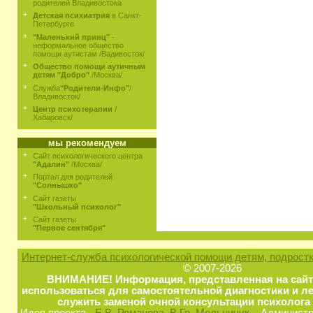
родителей Владивостока
Детская психиатрия
в Санкт-
Петербурге
"Маленький принц"
-
неформальное общество
помощи аутистам /Вадивосток/
Общество помощи аутичным
детям "Добро"
/Москва/
Служба
"Родители-Инфо"
/
Владивосток/
Центр психотерапии
/
Хабаровск/
мы рекомендуем
Сайт психологического центра
"Адалин"
/Москва/
Портал для родителей
"Солнышко"
Сайт газеты
"Школьный психолог"
Сайт газеты
"Первое сентября"
Интернет-служба психологической помощи детям, подростк
© 2007-2026
ВНИМАНИЕ! Информация, представленная на сайт
использоваться для самостоятельной диагностики и ле
служить заменой очной консультации психолога 