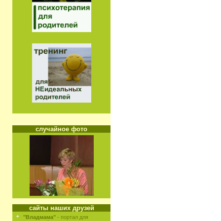
случайное фото
сайты наших друзей
"Владмама"
- портал для