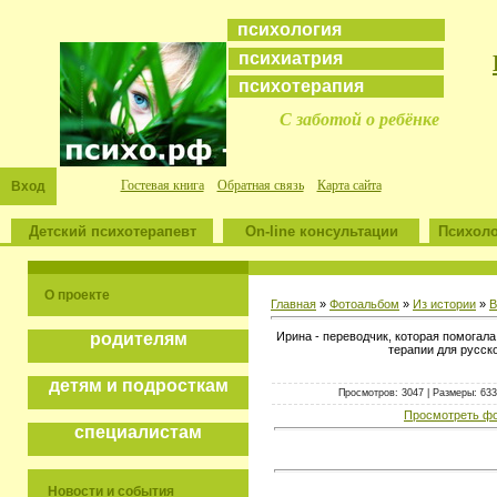
психология
психиатрия
психотерапия
С заботой о ребёнке
Гостевая книга
Обратная связь
Карта сайта
Вход
Детский психотерапевт
On-line консультации
Психоло
О проекте
Главная
»
Фотоальбом
»
Из истории
»
В
Ирина - переводчик, которая помогал
родителям
терапии для русск
детям и подросткам
Просмотров: 3047 | Размеры: 633x
Просмотреть фо
специалистам
Новости и события