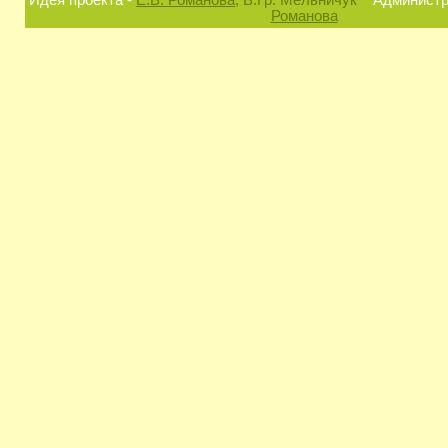
Идея проекта -
Е.В. Романова
, В.Гр. Мельничук
Администра
Романова