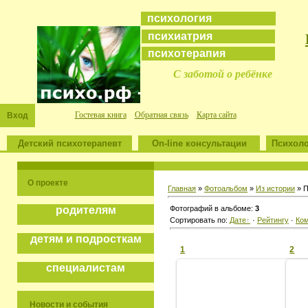
психология
психиатрия
психотерапия
С заботой о ребёнке
Гостевая книга
Обратная связь
Карта сайта
Вход
Детский психотерапевт
On-line консультации
Психоло
О проекте
Главная
»
Фотоальбом
»
Из истории
» П
Фотографий в альбоме:
3
родителям
Сортировать по:
Дате
·
Рейтингу
·
Ко
детям и подросткам
1
2
специалистам
Новости и события
29/06/08