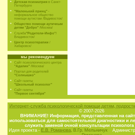
Детская психиатрия
в Санкт-
Петербурге
"Маленький принц"
-
неформальное общество
помощи аутистам /Вадивосток/
Общество помощи аутичным
детям "Добро"
/Москва/
Служба
"Родители-Инфо"
/
Владивосток/
Центр психотерапии
/
Хабаровск/
мы рекомендуем
Сайт психологического центра
"Адалин"
/Москва/
Портал для родителей
"Солнышко"
Сайт газеты
"Школьный психолог"
Сайт газеты
"Первое сентября"
Интернет-служба психологической помощи детям, подростк
© 2007-2026
ВНИМАНИЕ! Информация, представленная на сайт
использоваться для самостоятельной диагностики и ле
служить заменой очной консультации психолога 
Идея проекта -
Е.В. Романова
, В.Гр. Мельничук
Администра