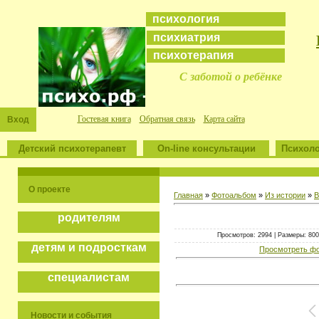
психология
психиатрия
психотерапия
С заботой о ребёнке
Гостевая книга
Обратная связь
Карта сайта
Вход
Детский психотерапевт
On-line консультации
Психоло
О проекте
Главная
»
Фотоальбом
»
Из истории
»
В
родителям
Просмотров: 2994 | Размеры: 800x
детям и подросткам
Просмотреть фо
специалистам
Новости и события