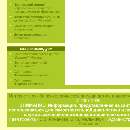
"Маленький принц"
-
неформальное общество
помощи аутистам /Вадивосток/
Общество помощи аутичным
детям "Добро"
/Москва/
Служба
"Родители-Инфо"
/
Владивосток/
Центр психотерапии
/
Хабаровск/
мы рекомендуем
Сайт психологического центра
"Адалин"
/Москва/
Портал для родителей
"Солнышко"
Сайт газеты
"Школьный психолог"
Сайт газеты
"Первое сентября"
Интернет-служба психологической помощи детям, подростк
© 2007-2026
ВНИМАНИЕ! Информация, представленная на сайт
использоваться для самостоятельной диагностики и ле
служить заменой очной консультации психолога 
Идея проекта -
Е.В. Романова
, В.Гр. Мельничук
Администра
Романова