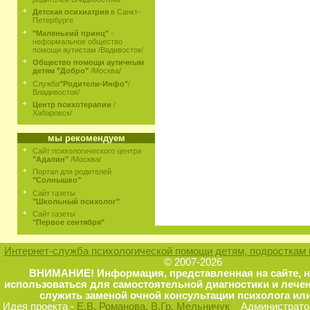
Детская психиатрия
в Санкт-
Петербурге
"Маленький принц"
-
неформальное общество
помощи аутистам /Вадивосток/
Общество помощи аутичным
детям "Добро"
/Москва/
Служба
"Родители-Инфо"
/
Владивосток/
Центр психотерапии
/
Хабаровск/
мы рекомендуем
Сайт психологического центра
"Адалин"
/Москва/
Портал для родителей
"Солнышко"
Сайт газеты
"Школьный психолог"
Сайт газеты
"Первое сентября"
Интернет-служба психологической помощи детям, подросткам 
© 2007-2026
ВНИМАНИЕ! Информация, представленная на сайте, 
использоваться для самостоятельной диагностики и лечен
служить заменой очной консультации психолога или
Идея проекта -
Е.В. Романова
, В.Гр. Мельничук
Администратор