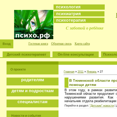
психология
психиатрия
психотерапия
С заботой о ребёнке
Гостевая книга
Обратная связь
Карта сайта
Вход
Детский психотерапевт
On-line консультации
Психоло
О проекте
Главная
»
2011
»
Январь
»
27
родителям
В Тюменской области пр
помощи детям
В этом году, в рамках развит
детям и подросткам
Тюменской области продолжит 
нарушениями развития. Ка
начальник отдела реабилитации
специалистам
Перейти в раздел:
"Детские" новости
| 
Новости и события