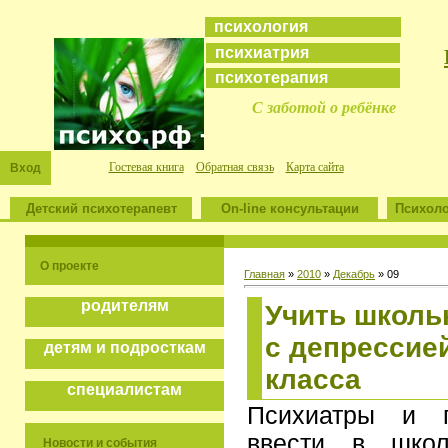
психология
психиатрия
психотерапия
С заботой о ребёнке
Гостевая книга
Обратная связь
Карта сайта
Вход
Детский психотерапевт
On-line консультации
Психоло
О проекте
Главная
»
2010
»
Декабрь
»
09
родителям
Учить школь
с депрессией
детям и подросткам
класса
специалистам
Психиатры и п
ввести в шко
Новости и события