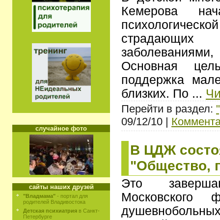
Кемерова на
психологической
страдающи
заболеваниям
Основная це
поддержка мале
близких. По
...
Чи
Перейти в раздел:
09/12/10 |
Коммента
случайное фото
В ЦДЖ состо
"Общество, 
Это заверш
сайты наших друзей
Московского ф
"Владмама"
- портал для
родителей Владивостока
душевнобольн
Детская психиатрия
в Санкт-
Петербурге