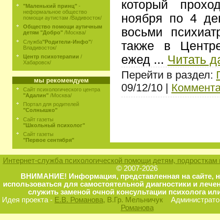
который прохо
"Маленький принц"
-
неформальное общество
ноября по 4 де
помощи аутистам /Вадивосток/
Общество помощи аутичным
восьми психиат
детям "Добро"
/Москва/
Служба
"Родители-Инфо"
/
также в Центр
Владивосток/
ежед
...
Читать д
Центр психотерапии
/
Хабаровск/
Перейти в раздел:
мы рекомендуем
09/12/10 |
Коммента
Сайт психологического центра
"Адалин"
/Москва/
Портал для родителей
"Солнышко"
Сайт газеты
"Школьный психолог"
Сайт газеты
"Первое сентября"
Интернет-служба психологической помощи детям, подросткам 
© 2007-2026
ВНИМАНИЕ! Информация, представленная на сайте, 
использоваться для самостоятельной диагностики и лечен
служить заменой очной консультации психолога или
Идея проекта -
Е.В. Романова
, В.Гр. Мельничук
Администратор
Романова