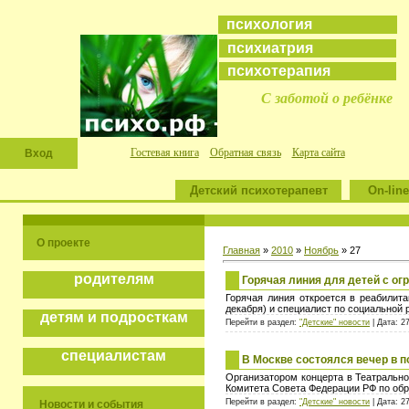
психология
психиатрия
психотерапия
С заботой о ребёнке
Гостевая книга
Обратная связь
Карта сайта
Вход
Детский психотерапевт
On-line
О проекте
Главная
»
2010
»
Ноябрь
»
27
родителям
Горячая линия для детей с о
Горячая линия откроется в реабилит
декабря) и специалист по социальной 
детям и подросткам
Перейти в раздел:
"Детские" новости
| Дата: 27
специалистам
В Москве состоялся вечер в 
Организатором концерта в Театральн
Комитета Совета Федерации РФ по об
Перейти в раздел:
"Детские" новости
| Дата: 27
Новости и события