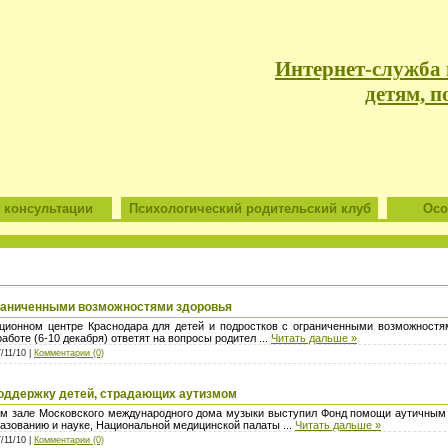
Интернет-служба
детям, п
 консультации
Психологический родительский клуб
Особ
граниченными возможностями здоровья
ационном центре Краснодара для детей и подростков с ограниченными возможностям
работе (6-10 декабря) ответят на вопросы родител
...
Читать дальше »
/11/10 |
Комментарии (0)
поддержку детей, страдающих аутизмом
ом зале Московского международного дома музыки выступил Фонд помощи аутичным 
разованию и науке, Национальной медицинской палаты
...
Читать дальше »
/11/10 |
Комментарии (0)