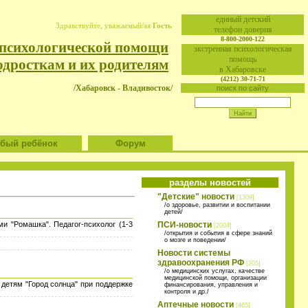
eдиный детский
Здравствуйте, уважаемый/ая
Гость
телефон доверия
8-800-2000-122
 психологической помощи
экстренная психологическая
помощь
одросткам и их родителям
в Хабаровске
(4212) 30-71-71
/Хабаровск - Владивосток/
поиск по сайту
ый ребёнок
Форум
разделы новостей
"Детские" новости
[1309]
/о здоровье, развитии и воспитании
детей/
и "Ромашка". Педагог-психолог (1-3
ПСИ-новости
[2004]
/открытия и события в сфере знаний
о мозге и поведении/
Новости системы
здравоохранения РФ
[205]
/о медицинских услугах, качестве
медицинской помощи, организации
детям "Город солнца" при поддержке
финансирования, управления и
контроля и др./
Аптечные новости
[465]