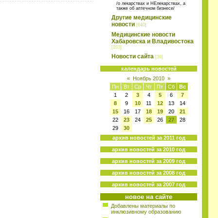
/о лекарствах и НЕлекарствах, а
также об аптечном бизнесе/
Другие медицинские
новости
[640]
Медицинские новости
Хабаровска и Владивостока
[103]
Новости сайта
[39]
календарь новостей
«
Ноябрь 2010
»
Пн
Вт
Ср
Чт
Пт
Сб
Вс
1
2
3
4
5
6
7
8
9
10
11
12
13
14
15
16
17
18
19
20
21
22
23
24
25
26
27
28
29
30
архив новостей за 2011 год
архив новостей за 2010 год
архив новостей за 2009 год
архив новостей за 2008 год
архив новостей за 2007 год
новое на сайте
Добавлены материалы по
инклюзивному образованию