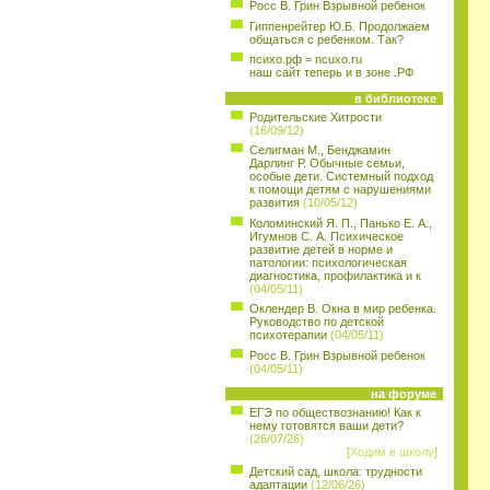
Росс В. Грин Взрывной ребенок
Гиппенрейтер Ю.Б. Продолжаем
общаться с ребенком. Так?
психо.рф = ncuxo.ru
наш сайт теперь и в зоне .РФ
в библиотеке
Родительские Хитрости
(16/09/12)
Селигман М., Бенджамин
Дарлинг Р. Обычные семьи,
особые дети. Системный подход
к помощи детям с нарушениями
развития
(10/05/12)
Коломинский Я. П., Панько Е. А.,
Игумнов С. А. Психическое
развитие детей в норме и
патологии: психологическая
диагностика, профилактика и к
(04/05/11)
Оклендер В. Окна в мир ребенка.
Руководство по детской
психотерапии
(04/05/11)
Росс В. Грин Взрывной ребенок
(04/05/11)
на форуме
ЕГЭ по обществознанию! Как к
нему готовятся ваши дети?
(26/07/26)
[
Ходим в школу
]
Детский сад, школа: трудности
адаптации
(12/06/26)