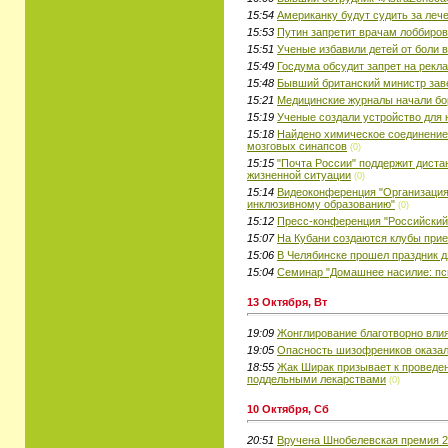
15:54
Американку будут судить за леч
15:53
Путин запретит врачам лоббиро
15:51
Ученые избавили детей от боли 
15:49
Госдума обсудит запрет на рекл
15:48
Бывший британский министр зав
15:21
Медицинские журналы начали бо
15:19
Ученые создали устройство для 
15:18
Найдено химическое соединение
мозговых синапсов
(0)
15:15
"Почта России" поддержит диста
жизненной ситуации
(0)
15:14
Видеоконференция "Организация
инклюзивному образованию"
(0)
15:12
Пресс-конференция "Российский
15:07
На Кубани создаются клубы при
15:06
В Челябинске прошел праздник д
15:04
Семинар "Домашнее насилие: пс
13 Октября, Вт
19:09
Жонглирование благотворно влия
19:05
Опасность шизофреников оказал
18:55
Жак Ширак призывает к проведе
поддельными лекарствами
(0)
10 Октября, Сб
20:51
Вручена Шнобелевская премия 20