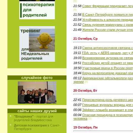
(0)
21:58
Совет Федерации предлагает ле
(0)
21:56
В Санкт-Петербурге появится пе
21:54
Устойчивость к алкоголю переда
21:52
Связь курения марихуаны с раз
21:49
Жители России стали лучше отн
21 Октября, Ср
19:13
Смена антипсихотиков связана 
19:11
FDA: есть у AERS начало, нет у 
19:03
Возникновение аутизма не связан
18:51
Российских детей оградят от ре
18:50
Участковые врачи в России про
18:44
Клоун на велосипеде доказал оп
случайное фото
00:12
Американские офтальмологи ра
зрении
(0)
20 Октября, Вт
22:41
Пересмотрена роль речевого цен
00:07
Глянцевые журналы вредны для 
00:06
Эффект плацебо возникает в спин
сайты наших друзей
00:04
Опасная процедура в психиатрич
"Владмама"
- портал для
человека
(0)
родителей Владивостока
Детская психиатрия
в Санкт-
19 Октября, Пн
Петербурге