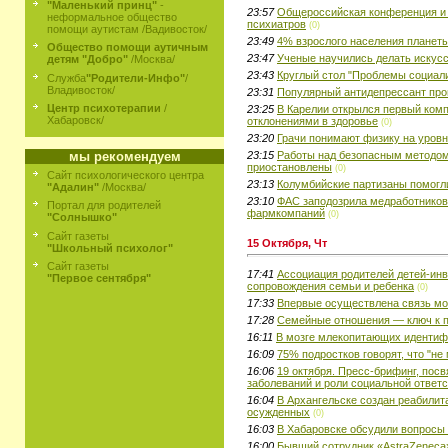
"Маленький принц"
-
23:57
Общероссийская конференция и 
неформальное общество
психиатров
(0)
помощи аутистам /Вадивосток/
23:49
4% взрослого населения планет
Общество помощи аутичным
23:47
Ученые научились делать искус
детям "Добро"
/Москва/
23:43
Круглый стол "Проблемы социал
Служба
"Родители-Инфо"
/
Владивосток/
23:31
Популярный антидепрессант про
Центр психотерапии
/
23:25
В Карелии открылся первый ком
Хабаровск/
отклонениями в здоровье
(0)
23:20
Грачи понимают физику на уров
23:15
Работы над безопасным методом
мы рекомендуем
приостановлены
(0)
Сайт психологического центра
23:13
Колумбийские партизаны помогл
"Адалин"
/Москва/
23:10
ФАС заподозрила медработников
Портал для родителей
фармкомпаний
(0)
"Солнышко"
Сайт газеты
15 Октября, Чт
"Школьный психолог"
Сайт газеты
17:41
Ассоциация родителей детей-инв
"Первое сентября"
сопровождения семьи и ребенка
(0)
17:33
Впервые осуществлена связь моз
17:28
Семейные отношения — ключ к 
16:11
В мозге млекопитающих идентиф
16:09
75% подростков говорят, что "не 
16:06
19 октября. Пресс-брифинг, пос
заболеваний и роли социальной ответ
16:04
В Архангельске создан реабили
осужденных
(0)
16:03
В Хабаровске обсудили вопросы
16:00
Бывший сотрудник «AstraZeneca»