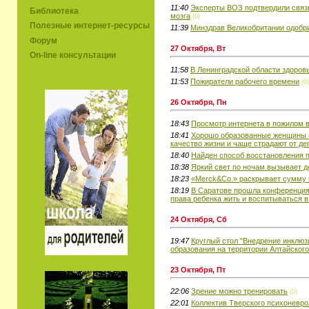
11:40
Эксперты ВОЗ подтвердили связ
Библиотека
мозга
(0)
Полезные интернет-ресурсы
11:39
Минздрав Великобритании одобр
Форум
27 Октября, Вт
On-line консультации
11:58
В Ленинградской области здоров
11:53
Пожиратели рабочего времени
(0)
26 Октября, Пн
18:43
Просмотр интернета в пожилом в
18:41
Хорошо образованные женщины и 
качество жизни и чаще страдают от де
18:40
Найден способ восстановления п
18:38
Яркий свет по ночам вызывает 
18:23
«Merck&Co.» раскрывает сумму
18:19
В Саратове прошла конференция
права ребенка жить и воспитываться в
24 Октября, Сб
19:47
Круглый стол "Внедрение инклюз
образования на территории Алтайского
23 Октября, Пт
22:06
Зрение можно тренировать
(0)
22:01
Коллектив Тверского психоневро