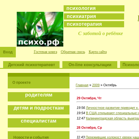
психология
психиатрия
психотерапия
С заботой о ребёнке
Гостевая книга
Обратная связь
Карта сайта
Вход
Детский психотерапевт
On-line консультации
Психоло
О проекте
Главная
»
2009
»
Октябрь
родителям
29 Октября, Чт
детям и подросткам
19:56
Личностное развитие приводит к
19:54
В США открывают специальные 
12:47
Калининградская область выигра
специалистам
28 Октября, Ср
11:43
Пережившие холокост евреи чащ
Новости и события