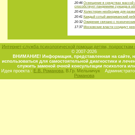
20:46
Освещение в средствах массой 
способствует пандемиям суицида в о
20:42
Холестерин необходим для разви
20:41
Каждый сотый американский реб
20:32
Ожирение связано с психически
17:37
Московские власти создадут рее
Интернет-служба психологической помощи детям, подросткам 
© 2007-2026
ВНИМАНИЕ! Информация, представленная на сайте, 
использоваться для самостоятельной диагностики и лечен
служить заменой очной консультации психолога или
Идея проекта -
Е.В. Романова
, В.Гр. Мельничук
Администратор
Романова