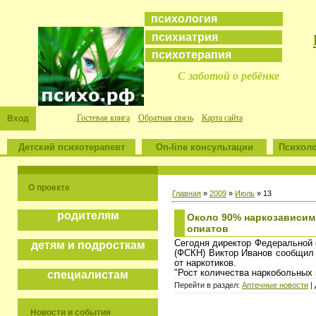
психология
психиатрия
психотерапия
С заботой о ребёнке
Гостевая книга
Обратная связь
Карта сайта
Вход
Детский психотерапевт
On-line консультации
Психоло
О проекте
Главная
»
2009
»
Июль
»
13
родителям
Около 90% наркозависим
опиатов
Сегодня директор Федеральной 
детям и подросткам
(ФСКН) Виктор Иванов сообщил 
от наркотиков.
"Рост количества наркобольных 
специалистам
Перейти в раздел:
Аптечные новости
| 
Новости и события