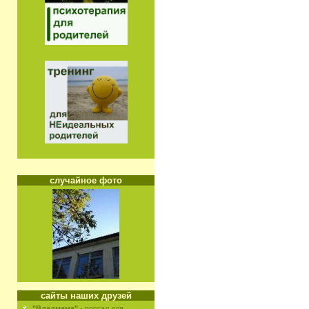
случайное фото
сайты наших друзей
"Владмама"
- портал для