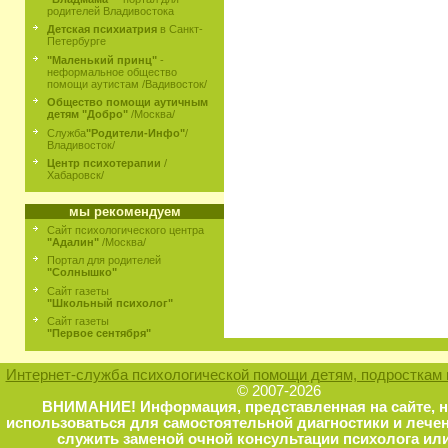
родителей Владивостока
Детская психиатрия
в Санкт-
Петербурге
"Маленький принц"
-
неформальное общество
помощи аутистам /Вадивосток/
Общество помощи аутичным
детям "Добро"
/Москва/
Служба
"Родители-Инфо"
/
Владивосток/
Центр психотерапии
/
Хабаровск/
мы рекомендуем
Сайт психологического центра
"Адалин"
/Москва/
Портал для родителей
"Солнышко"
Сайт газеты
"Школьный психолог"
Сайт газеты
"Первое сентября"
Интернет-служба психологической помощи детям, подросткам 
© 2007-2026
ВНИМАНИЕ! Информация, представленная на сайте, 
использоваться для самостоятельной диагностики и лечен
служить заменой очной консультации психолога или