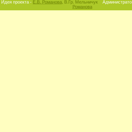
Идея проекта -
Е.В. Романова
, В.Гр. Мельничук
Администратор
Романова