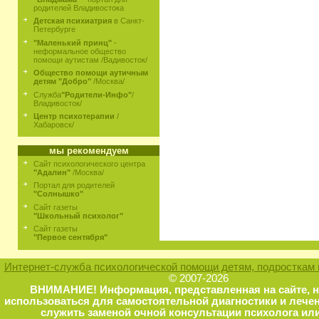
родителей Владивостока
Детская психиатрия
в Санкт-
Петербурге
"Маленький принц"
-
неформальное общество
помощи аутистам /Вадивосток/
Общество помощи аутичным
детям "Добро"
/Москва/
Служба
"Родители-Инфо"
/
Владивосток/
Центр психотерапии
/
Хабаровск/
мы рекомендуем
Сайт психологического центра
"Адалин"
/Москва/
Портал для родителей
"Солнышко"
Сайт газеты
"Школьный психолог"
Сайт газеты
"Первое сентября"
Интернет-служба психологической помощи детям, подросткам 
© 2007-2026
ВНИМАНИЕ! Информация, представленная на сайте, 
использоваться для самостоятельной диагностики и лечен
служить заменой очной консультации психолога или