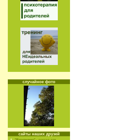
случайное фото
сайты наших друзей
"Владмама"
- портал для