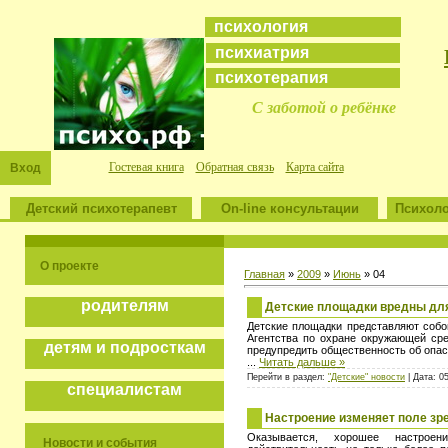
психология
психиатрия
психотерапия
С заботой о ребёнке
Гостевая книга
Обратная связь
Карта сайта
Вход
Детский психотерапевт
On-line консультации
Психоло
О проекте
Главная
»
2009
»
Июнь
»
04
родителям
Детские площадки вредны дл
Детские площадки представляют собо
Агентства по охране окружающей ср
детям и подросткам
предупредить общественность об опас
...
Читать дальше »
Перейти в раздел:
"Детские" новости
| Дата: 0
специалистам
Настроение изменяет поле зр
Оказывается, хорошее настрое
Новости и события