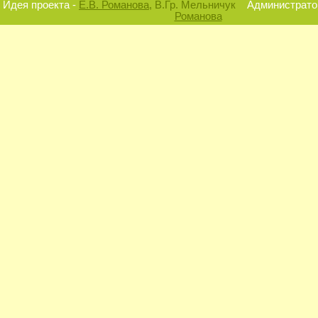
Идея проекта -
Е.В. Романова
, В.Гр. Мельничук
Администратор
Романова