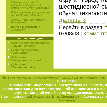
"Маленький принц"
-
шестидневной см
неформальное общество
помощи аутистам /Вадивосток/
обучат технолог
Общество помощи аутичным
детям "Добро"
/Москва/
дальше »
Служба
"Родители-Инфо"
/
Владивосток/
Перейти в раздел:
Центр психотерапии
/
Хабаровск/
07/08/08 |
Коммента
мы рекомендуем
Сайт психологического центра
"Адалин"
/Москва/
Портал для родителей
"Солнышко"
Сайт газеты
"Школьный психолог"
Сайт газеты
"Первое сентября"
Интернет-служба психологической помощи детям, подросткам 
© 2007-2026
ВНИМАНИЕ! Информация, представленная на сайте, 
использоваться для самостоятельной диагностики и лечен
служить заменой очной консультации психолога или
Идея проекта -
Е.В. Романова
, В.Гр. Мельничук
Администратор
Романова