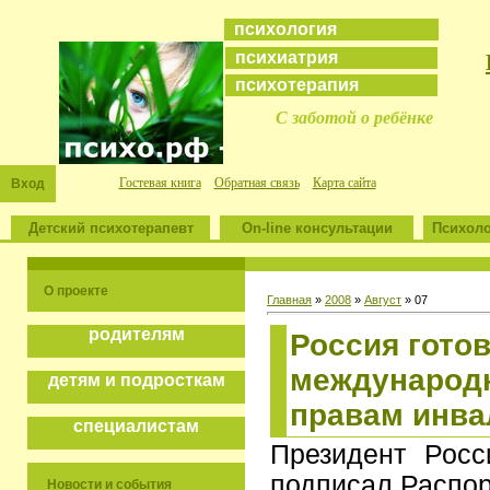
психология
психиатрия
психотерапия
С заботой о ребёнке
Гостевая книга
Обратная связь
Карта сайта
Вход
Детский психотерапевт
On-line консультации
Психоло
О проекте
Главная
»
2008
»
Август
»
07
родителям
Россия гото
международн
детям и подросткам
правам инва
специалистам
Президент Рос
подписал Распо
Новости и события