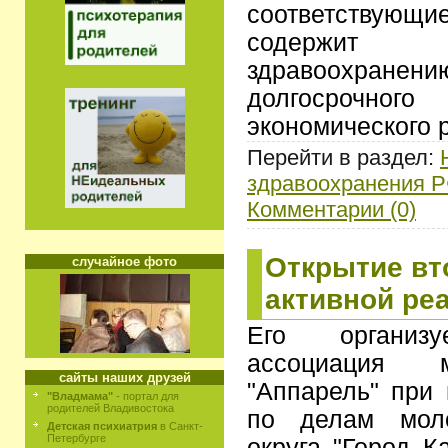
соответству
содержит
здравоохранен
долгосрочн
экономического 
Перейти в раздел:
здравоохранения 
Комментарии (0)
Открытие вт
случайное фото
активной ре
Его организу
ассоциация 
сайты наших друзей
"Аппарель" при
"Владмама"
- портал для
родителей Владивостока
по делам моло
Детская психиатрия
в Санкт-
Петербурге
округа "Город К