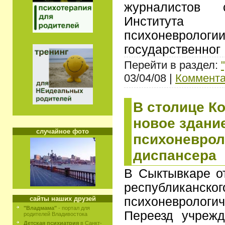
журналистов 
Института
психоневро
государственног
Перейти в раздел:
03/04/08 |
Коммента
В столице К
новое здани
случайное фото
психоневрол
диспансера
В Сыктывкаре о
республиканског
психоневролог
сайты наших друзей
"Владмама"
- портал для
Переезд учрежд
родителей Владивостока
Детская психиатрия
в Санкт-