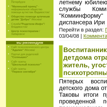
летнему юбилею
Петербурге
"Маленький принц"
-
службы Коми
неформальное общество
помощи аутистам /Вадивосток/
"Комиинфор
Общество помощи аутичным
детям "Добро"
/Москва/
диспансера Ири
Служба
"Родители-Инфо"
/
Владивосток/
Перейти в раздел:
Центр психотерапии
/
Хабаровск/
03/04/08 |
Коммента
мы рекомендуем
Сайт психологического центра
Воспитанник
"Адалин"
/Москва/
Портал для родителей
детдома отр
"Солнышко"
Сайт газеты
житель, уго
"Школьный психолог"
Сайт газеты
психотропны
"Первое сентября"
Пятерых воспи
детского дома о
Таковы итоги п
проведенной п