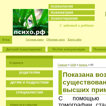
психология
психиатрия
психотерапия
С заботой о ребёнке
Гостевая книга
Обратная связь
Карта сайта
Вход
Детский психотерапевт
On-line консультации
Психоло
О проекте
Главная
»
2008
»
Апрель
»
03
родителям
Показана во
существован
детям и подросткам
высших при
специалистам
С помощью ма
томографии ста
Новости и события